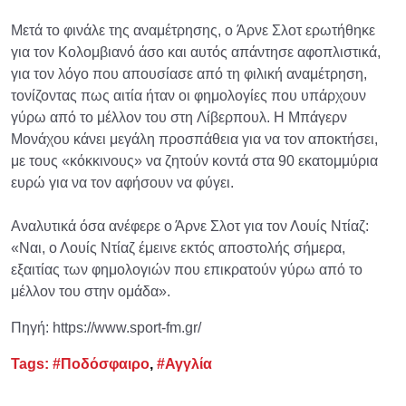
Μετά το φινάλε της αναμέτρησης, ο Άρνε Σλοτ ερωτήθηκε
για τον Κολομβιανό άσο και αυτός απάντησε αφοπλιστικά,
για τον λόγο που απουσίασε από τη φιλική αναμέτρηση,
τονίζοντας πως αιτία ήταν οι φημολογίες που υπάρχουν
γύρω από το μέλλον του στη Λίβερπουλ. Η Μπάγερν
Μονάχου κάνει μεγάλη προσπάθεια για να τον αποκτήσει,
με τους «κόκκινους» να ζητούν κοντά στα 90 εκατομμύρια
ευρώ για να τον αφήσουν να φύγει.
Αναλυτικά όσα ανέφερε ο Άρνε Σλοτ για τον Λουίς Ντίαζ:
«Ναι, ο Λουίς Ντίαζ έμεινε εκτός αποστολής σήμερα,
εξαιτίας των φημολογιών που επικρατούν γύρω από το
μέλλον του στην ομάδα».
Πηγή: https://www.sport-fm.gr/
Tags:
#Ποδόσφαιρο
,
#Αγγλία