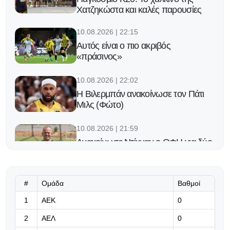
Χατζηκώστα και καλές παρουσίες
10.08.2026 | 22:15
Αυτός είναι ο πιο ακριβός
«πράσινος»
10.08.2026 | 22:02
Η Βιλερμπάν ανακοίνωσε τον Πάτι
Μιλς (Φώτο)
10.08.2026 | 21:59
Ανακοίνωσε Ντίκμαν ο ΟΦΗ για δύο
χρόνια
10.08.2026 | 21:46
#
Ομάδα
Βαθμοί
Λίγα τα 4.500: «Μεγάλη» η πίστη
1
ΑΕΚ
στην ομάδα
0
2
ΑΕΛ
0
10.08.2026 | 21:33