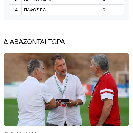
14
ΠΑΦΟΣ FC
0
ΔΙΑΒΆΖΟΝΤΑΙ ΤΏΡΑ