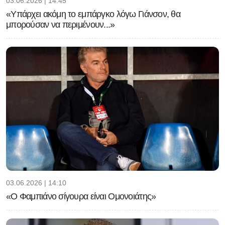
03.06.2026 | 14:45
«Υπάρχει ακόμη το εμπάργκο λόγω Γιάνσον, θα
μπορούσαν να περιμένουν...»
03.06.2026 | 14:10
«Ο Φαμπιάνο σίγουρα είναι Ομονοιάτης»