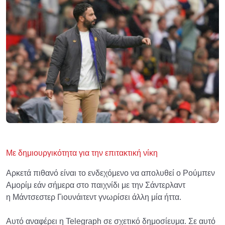
Με δημιουργικότητα για την επιτακτική νίκη
Αρκετά πιθανό είναι το ενδεχόμενο να απολυθεί ο Ρούμπεν
Αμορίμ εάν σήμερα στο παιχνίδι με την Σάντερλαντ
η Μάντσεστερ Γιουνάιτεντ γνωρίσει άλλη μία ήττα.
Αυτό αναφέρει η Telegraph σε σχετικό δημοσίευμα. Σε αυτό