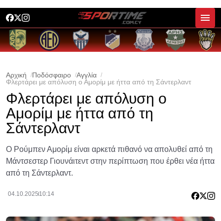
Αρχική
Ποδόσφαιρο
Αγγλία
Φλερτάρει με απόλυση ο Αμορίμ με ήττα από τη Σάντερλαντ
Φλερτάρει με απόλυση ο
Αμορίμ με ήττα από τη
Σάντερλαντ
Ο Ρούμπεν Αμορίμ είναι αρκετά πιθανό να απολυθεί από τη
Μάντσεστερ Γιουνάιτεντ στην περίπτωση που έρθει νέα ήττα
από τη Σάντερλαντ.
04.10.2025
10:14