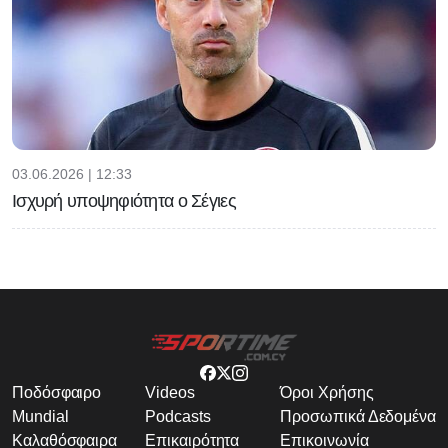
03.06.2026 | 12:33
Ισχυρή υποψηφιότητα ο Σέγιες
Ποδόσφαιρο
Videos
Όροι Χρήσης
Mundial
Podcasts
Προσωπικά Δεδομένα
Καλαθόσφαιρα
Επικαιρότητα
Επικοινωνία