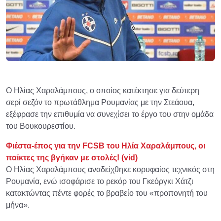
Ο Ηλίας Χαραλάμπους, ο οποίος κατέκτησε για δεύτερη
σερί σεζόν το πρωτάθλημα Ρουμανίας με την Στεάουα,
εξέφρασε την επιθυμία να συνεχίσει το έργο του στην ομάδα
του Βουκουρεστίου.
Φιέστα-έπος για την FCSB του Ηλία Χαραλάμπους, οι
παίκτες της βγήκαν με στολές! (vid)
Ο Ηλίας Χαραλάμπους αναδείχθηκε κορυφαίος τεχνικός στη
Ρουμανία, ενώ ισοφάρισε το ρεκόρ του Γκεόργκι Χάτζι
κατακτώντας πέντε φορές το βραβείο του «προπονητή του
μήνα».