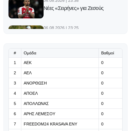
06.08.2026 | 23:38
Νέες «Σειρήνες» για Ζεσούς
06.08.2026 | 23:25
Ο Φορλάν νέος προπονητής της
εθνικής Ουρουγουάης!
#
Ομάδα
Βαθμοί
06.08.2026 | 23:12
1
ΑΕΚ
0
«Μπορούμε να βασιστούμε σε
όλους τους παίκτες μας»
2
ΑΕΛ
0
06.08.2026 | 23:06
3
ΑΝΟΡΘΩΣΗ
0
Έχασε από την Άντερλεχτ ο ΠΑΟΚ,
4
ΑΠΟΕΛ
0
όλα για όλα στο Βέλγιο!
5
ΑΠΟΛΛΩΝΑΣ
0
06.08.2026 | 22:59
6
ΑΡΗΣ ΛΕΜΕΣΟΥ
0
«Η διαδρομή της γαλαζοκίτρινης
ασπίδας στον χρόνο» (vid)
7
FREEDOM24 KRASAVA ΕΝΥ
0