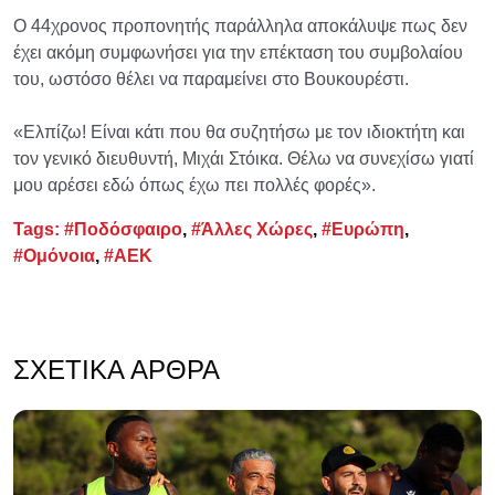
Ο 44χρονος προπονητής παράλληλα αποκάλυψε πως δεν
έχει ακόμη συμφωνήσει για την επέκταση του συμβολαίου
του, ωστόσο θέλει να παραμείνει στο Βουκουρέστι.
«Ελπίζω! Είναι κάτι που θα συζητήσω με τον ιδιοκτήτη και
τον γενικό διευθυντή, Μιχάι Στόικα. Θέλω να συνεχίσω γιατί
μου αρέσει εδώ όπως έχω πει πολλές φορές».
Tags:
#Ποδόσφαιρο
,
#Άλλες Χώρες
,
#Ευρώπη
,
#Ομόνοια
,
#ΑΕΚ
ΣΧΕΤΙΚΆ ΆΡΘΡΑ