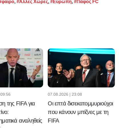
σφαιρο
,
#Άλλες Χώρες
,
#Ευρώπη
,
#Πάφος FC
 09:56
07.08.2026 | 23:08
η της FIFA για
Οι επτά δισεκατομμυριούχοι
ίνο:
που κάνουν μπίζνες με τη
ματικά αναληθείς
FIFA