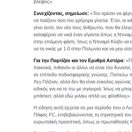
βλέψεις».
Συνεχίζοντας, σημείωσε:
«Του αρέσει να φέρν
να παίζουν όσο πιο γρήγορα γίνεται. Έτσι, οι κ
γίνει αυτό, τον νέο τους άνθρωπο, που θα έλεγ
καταφέρνει να νικά έναν γίγαντα όπως η Ντινα
στην επόμενη φάση. Ίσως η Ντιναμό Κίεβο να ε
να τη νικάς με 1-0 στην Πολωνία και να μην είσα
Για την Παρτίζαν και τον Ερυθρό Αστέρα:
«Πι
παικτικά, πιθανόν οι άλλοι να είναι πιο δυνατο
σε επίπεδο ποδοσφαιρικής γνώσης. Πιστεύω π
Λεχ Πόζναν, αλλά δεν θα είναι εύκολος αγώνας 
ειδικός για να το πω με σιγουριά. Ίσως να μπ
μπάσκετ, αλλά εδώ μιλάω απλά ως φίλαθλος».
Η είδηση αυτή έρχεται σε μια περίοδο που ο Λ
Πάφος FC, επιβεβαιώνοντας τη στρατηγική του
ευρωπαϊκή προοπτική, όπως οι πρωταθλητές 