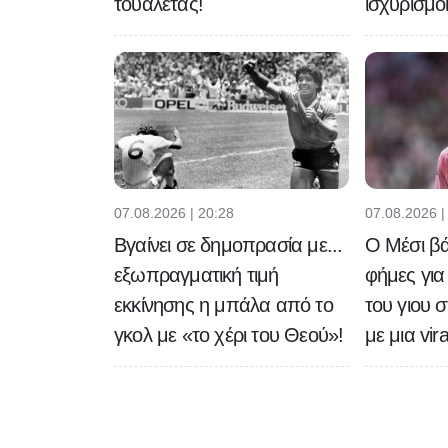
τουαλέτας!
ισχυρισμο
07.08.2026 |
07.08.2026 | 20:28
Ο Μέσι βάζ
Βγαίνει σε δημοπρασία με...
φήμες για
εξωπραγματική τιμή
του γιου 
εκκίνησης η μπάλα από το
με μια vi
γκολ με «το χέρι του Θεού»!