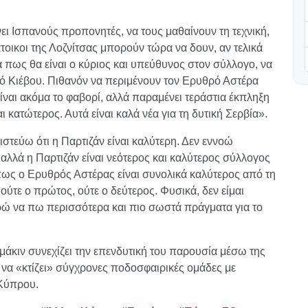
ει Ισπανούς προπονητές, να τους μαθαίνουν τη τεχνική,
άτοικοι της Λοζνίτσας μπορούν τώρα να δουν, αν τελικά
α πως θα είναι ο κύριος και υπεύθυνος στον σύλλογο, να
μό Κιέβου. Πιθανόν να περιμένουν τον Ερυθρό Αστέρα
ίναι ακόμα το φαβορί, αλλά παραμένει τεράστια έκπληξη
ι κατώτερος. Αυτά είναι καλά νέα για τη δυτική Σερβία».
στεύω ότι η Παρτιζάν είναι καλύτερη. Δεν εννοώ
ί, αλλά η Παρτιζάν είναι νεότερος και καλύτερος σύλλογος
ως ο Ερυθρός Αστέρας είναι συνολικά καλύτερος από τη
ούτε ο πρώτος, ούτε ο δεύτερος. Φυσικά, δεν είμαι
ορώ να πω περισσότερα και πιο σωστά πράγματα για το
ομάκιν συνεχίζει την επενδυτική του παρουσία μέσω της
 να «κτίζει» σύγχρονες ποδοσφαιρικές ομάδες με
Κύπρου.