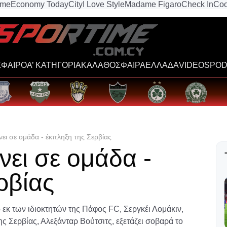
ime
Economy Today
City
I Love Style
Madame Figaro
Check In
Coo
ΦΑΙΡΟ
Α’ ΚΑΤΗΓΟΡΙΑ
ΚΑΛΑΘΟΣΦΑΙΡΑ
ΕΛΛΑΔΑ
VIDEOS
POD
νει σε ομάδα - έκπληξη της Σερβίας
νει σε ομάδα -
ρβίας
ο εκ των ιδιοκτητών της Πάφος FC, Σεργκέι Λομάκιν,
 Σερβίας, Αλεξάνταρ Βούτσιτς, εξετάζει σοβαρά το