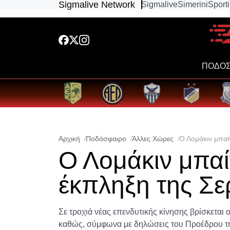
Sigmalive Network
Sigmalive
Simerini
Sport
ΠΟΔΟΣ
Αρχική
Ποδόσφαιρο
Άλλες Χώρες
Ο Λομάκιν μπαί
Ο Λομάκιν μπαί
έκπληξη της Σε
Σε τροχιά νέας επενδυτικής κίνησης βρίσκεται 
καθώς, σύμφωνα με δηλώσεις του Προέδρου της