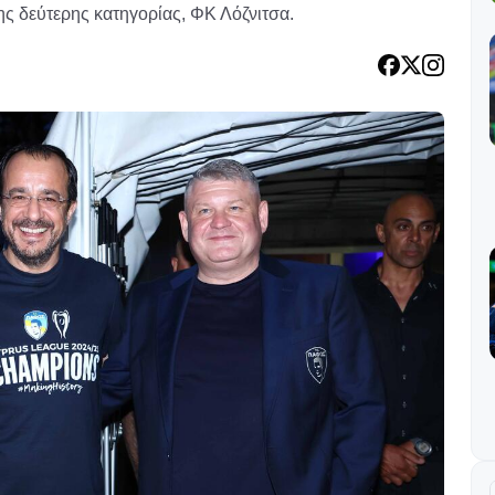
ης δεύτερης κατηγορίας, ΦΚ Λόζνιτσα.