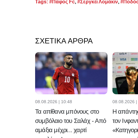
Tags:
#Πάφος Fc
,
#Σεργκέι Λομάκιν
,
#Ποδό
ΣΧΕΤΙΚΆ ΆΡΘΡΑ
08.08.2026 | 10:48
08.08.2026 |
Τα απίθανα μπόνους στο
Η απάντησ
συμβόλαιο του Σαλάχ - Από
τον Ινφαντ
αμάξια μέχρι... χαρτί
«Κατηγορη