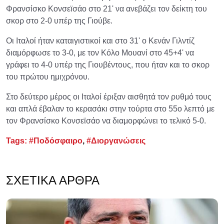
Φρανσίσκο Κονσεϊσάο στο 21' να ανεβάζει τον δείκτη του
σκορ στο 2-0 υπέρ της Γιούβε.
Οι Ιταλοί ήταν καταιγιστικοί και στο 31' ο Κενάν Γιλντίζ
διαμόρφωσε το 3-0, με τον Κόλο Μουανί στο 45+4' να
γράφει το 4-0 υπέρ της Γιουβέντους, που ήταν και το σκορ
του πρώτου ημιχρόνου.
Στο δεύτερο μέρος οι Ιταλοί έριξαν αισθητά τον ρυθμό τους
και απλά έβαλαν το κερασάκι στην τούρτα στο 55ο λεπτό με
τον Φρανσίσκο Κονσεϊσάο να διαμορφώνει το τελικό 5-0.
Tags:
#Ποδόσφαιρο
,
#Διοργανώσεις
ΣΧΕΤΙΚΆ ΆΡΘΡΑ