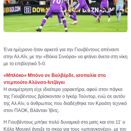
Ένα ημίχρονο ήταν αρκετό για την Γιουβέντους απέναντι
στην Αλ Αΐν, με την «Βέκια Σινιόρα» να φτάνει άνετα στη νίκη
με το επιβλητικό 5-0.
«Μπλόκο» Μπόνο σε Βαλβέρδε, ισοπαλία στο
ντεμπούτο Αλόνσο-Ιντζάγκι
Η αναμέτρηση είχε ιδιαίτερο χαρακτήρα, αφού στον πάγκο
της Γιουβέντους βρίσκονταν ο Ιγκόρ Τούντορ, ενώ σε αυτόν
της Αλ Αίν, ο άνθρωπος που διαδέχθηκε τον Κροάτη τεχνικό
στον ΠΑΟΚ, Βλάνταν Ίβιτς.
Η Γιουβέντους μπήκε πολύ δυναμικά στο ματς και στο 11' ο
Κόλο Μουανί άνοιξε το σκορ για τους «μπιανκονέρι», με τον