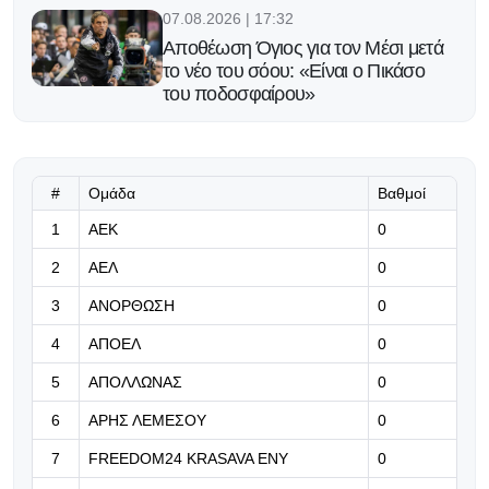
07.08.2026 | 17:32
Αποθέωση Όγιος για τον Μέσι μετά
το νέο του σόου: «Είναι ο Πικάσο
του ποδοσφαίρου»
07.08.2026 | 17:19
Πάφος: Τα εισιτήρια για τον
επαναληπτικό
#
Ομάδα
Βαθμοί
1
ΑΕΚ
0
07.08.2026 | 17:06
2
ΑΕΛ
0
Έντονη η κινητικότητα στα εισιτήρια
της ρεβάνς - Τόσα εισιτήρια κόπηκαν
3
ΑΝΟΡΘΩΣΗ
0
4
ΑΠΟΕΛ
0
07.08.2026 | 16:53
Δεν θα γίνει το φιλικό ανάμεσα σε
5
ΑΠΟΛΛΩΝΑΣ
0
ΑΕΛ και Ανόρθωση
6
ΑΡΗΣ ΛΕΜΕΣΟΥ
0
07.08.2026 | 16:40
7
FREEDOM24 KRASAVA ΕΝΥ
0
F1: Πτώση 61% στα έσοδα της F1 –