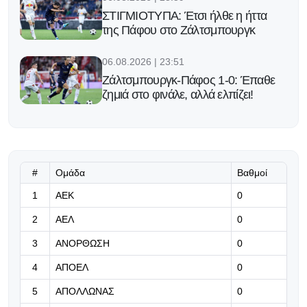
ΣΤΙΓΜΙΟΤΥΠΑ: Έτσι ήλθε η ήττα
της Πάφου στο Ζάλτσμπουργκ
06.08.2026 | 23:51
Ζάλτσμπουργκ-Πάφος 1-0: Έπαθε
ζημιά στο φινάλε, αλλά ελπίζει!
06.08.2026 | 23:38
Νέες «Σειρήνες» για Ζεσούς
#
Ομάδα
Βαθμοί
06.08.2026 | 23:25
1
ΑΕΚ
0
Ο Φορλάν νέος προπονητής της
2
ΑΕΛ
0
εθνικής Ουρουγουάης!
3
ΑΝΟΡΘΩΣΗ
0
06.08.2026 | 23:12
4
ΑΠΟΕΛ
0
«Μπορούμε να βασιστούμε σε
όλους τους παίκτες μας»
5
ΑΠΟΛΛΩΝΑΣ
0