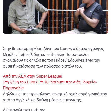
Στην 9η εκπομπή «Στη ζώνη του Εuro», ο δημοσιογράφος
Μιχάλης Γαβριηλίδης και ο Βασίλης Τσιρόπουλος
σχολιάζουν τις δηλώσεις του Γκάρεθ Σάουθγκεϊτ για την
φυσική κατάσταση των ποδοσφαιριστών του.
Από την ΑΕΛ στην Super League!
Στη ζώνη του Euro (Επ. 9): Ντέρμπι πρωτιάς Τουρκία-
Πορτογαλία
Δηλώσεις που προκάλεσαν αρνητικό σχολιασμό γενικότερα
από τα Αγγλικά και διεθνή μέσα ενημέρωσης.
Δείτε αναλυτικά τι είπαν: