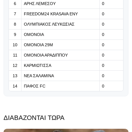
6
ΑΡΗΣ ΛΕΜΕΣΟΥ
0
06.08.2026 | 23:06
Έχασε από την Άντερλεχτ ο ΠΑΟΚ,
7
FREEDOM24 KRASAVA ΕΝΥ
0
όλα για όλα στο Βέλγιο!
8
ΟΛΥΜΠΙΑΚΟΣ ΛΕΥΚΩΣΙΑΣ
0
06.08.2026 | 22:59
9
ΟΜΟΝΟΙΑ
0
«Η διαδρομή της γαλαζοκίτρινης
10
ΟΜΟΝΟΙΑ 29Μ
0
ασπίδας στον χρόνο» (vid)
11
ΟΜΟΝΟΙΑ ΑΡΑΔΙΠΠΟΥ
0
12
ΚΑΡΜΙΩΤΙΣΣΑ
0
13
ΝΕΑ ΣΑΛΑΜΙΝΑ
0
14
ΠΑΦΟΣ FC
0
ΔΙΑΒΆΖΟΝΤΑΙ ΤΏΡΑ