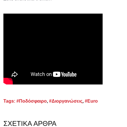
Tags:
#Ποδόσφαιρο
,
#Διοργανώσεις
,
#Euro
ΣΧΕΤΙΚΆ ΆΡΘΡΑ