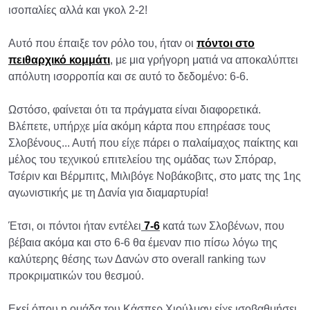
ισοπαλίες αλλά και γκολ 2-2!
Αυτό που έπαιξε τον ρόλο του, ήταν οι
πόντοι στο
πειθαρχικό κομμάτι
, με μια γρήγορη ματιά να αποκαλύπτει
απόλυτη ισορροπία και σε αυτό το δεδομένο: 6-6.
Ωστόσο, φαίνεται ότι τα πράγματα είναι διαφορετικά.
Βλέπετε, υπήρχε μία ακόμη κάρτα που επηρέασε τους
Σλοβένους... Αυτή που είχε πάρει ο παλαίμαχος παίκτης και
μέλος του τεχνικού επιτελείου της ομάδας των Σπόραρ,
Τσέριν και Βέρμπιτς, Μιλιβόγε Νοβάκοβιτς, στο ματς της 1ης
αγωνιστικής με τη Δανία για διαμαρτυρία!
Έτσι, οι πόντοι ήταν εντέλει
7-6
κατά των Σλοβένων, που
βέβαια ακόμα και στο 6-6 θα έμεναν πιο πίσω λόγω της
καλύτερης θέσης των Δανών στο overall ranking των
προκριματικών του θεσμού.
Εκεί όπου η ομάδα του Κάσπερ Χιούλμαν είχε ισοβαθμήσει