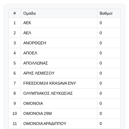
Κύπρο...»
#
Ομάδα
Βαθμοί
07.08.2026 | 08:31
1
ΑΕΚ
Λουίζ: «Θα ήταν άλλη έκβαση, αν
0
είχαμε προηγηθεί»
2
ΑΕΛ
0
07.08.2026 | 08:18
3
ΑΝΟΡΘΩΣΗ
0
«Γκρέμισαν» τη Φλωρεντία στην
4
ΑΠΟΕΛ
0
υποδοχή του Μασταντουόνο! (vid)
5
ΑΠΟΛΛΩΝΑΣ
0
07.08.2026 | 08:05
6
ΑΡΗΣ ΛΕΜΕΣΟΥ
0
«Συμφώνησε πλήρως με Ρόντρι η
Μπαρσελόνα, ξεκινά παζάρι με τη
7
FREEDOM24 KRASAVA ΕΝΥ
0
Σίτι»
8
ΟΛΥΜΠΙΑΚΟΣ ΛΕΥΚΩΣΙΑΣ
0
07.08.2026 | 00:16
9
ΟΜΟΝΟΙΑ
0
Κόνφερενς Λιγκ: Επιβεβαιώθηκαν
10
ΟΜΟΝΟΙΑ 29Μ
0
τα «φαβορί»!
11
ΟΜΟΝΟΙΑ ΑΡΑΔΙΠΠΟΥ
0