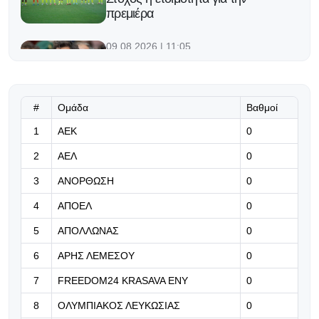
πρεμιέρα
09.08.2026 | 11:05
Shanghai Masters: Η επιστροφή
του Φέντερερ
#
Ομάδα
Βαθμοί
09.08.2026 | 10:52
1
ΑΕΚ
«Κλείνει» το πρόγραμμα των
0
φιλικών
2
ΑΕΛ
0
09.08.2026 | 10:39
3
ΑΝΟΡΘΩΣΗ
0
Ο Ντε Πολ σκόραρε κι αφιέρωσε το
4
ΑΠΟΕΛ
0
γκολ του στον πατέρα του Μέσι
(Βίντεο)
5
ΑΠΟΛΛΩΝΑΣ
0
6
ΑΡΗΣ ΛΕΜΕΣΟΥ
0
09.08.2026 | 10:26
Στόχος η ανύψωση της ψυχολογίας
7
FREEDOM24 KRASAVA ΕΝΥ
0
8
ΟΛΥΜΠΙΑΚΟΣ ΛΕΥΚΩΣΙΑΣ
0