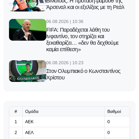
Βινίσιους: Η πρόταση-μαμούθ της
Άρσεναλ και οι εξελίξεις με τη Ρεάλ
06.08.2026 | 10:36
FIFA: Παραδέχεται λάθη του
Ινφαντίνο, τον στηρίζει και
ξεκαθαρίζει… «δεν θα δεχθούμε
καμία επίθεση»
06.08.2026 | 10:23
Στον Ολυμπιακό ο Κωνσταντίνος
Χρίστου
06.08.2026 | 10:10
Εγγράφηκαν στην λίστα οι Άντερσον
και Εγκαμαλέου - εκτός ο Κορέια
#
Ομάδα
Βαθμοί
06.08.2026 | 09:57
1
ΑΕΚ
0
Το πρώτο βήμα γίνεται απόψε για
2
ΑΕΛ
0
την Ομόνοια