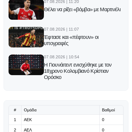
07.08.2026 | 11:20
Θέλει να ρίξει «βόμβα» με Μαρτινέλι
07.08.2026 | 11:07
Έφτασε και «πέφτουν» οι
υπογραφές
07.08.2026 | 10:54
H Γιουνάιτεντ ενισχύθηκε με τον
18χρονο Κολομβιανό Κρίστιαν
Ορόσκο
07.08.2026 | 10:41
«Πύρρειος νίκη»: Πέντε τραυματίες
στη Ζάλτσμπουργκ!
#
Ομάδα
Βαθμοί
07.08.2026 | 10:28
1
ΑΕΚ
0
«Ελπίζουμε σε οριστική λύση με
2
ΑΕΛ
0
Λιασή - Δεν βλέπω αντιπολίτευση