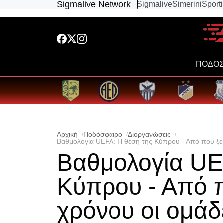
Sigmalive Network
Sigmalive
Simerini
Sport
ΠΟΔΟΣ
Αρχική
Ποδόσφαιρο
Διοργανώσεις
Βαθμολογία UEFA: Η θέση της Κύπρου - Από που ξεκ
Βαθμολογία UE
Κύπρου - Από π
χρόνου οι ομάδ