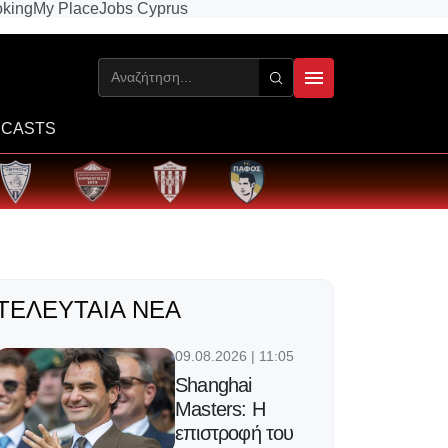
king
My Place
Jobs Cyprus
CASTS
ΤΕΛΕΥΤΑΊΑ ΝΈΑ
09.08.2026 | 11:05
Shanghai
Masters: Η
επιστροφή του