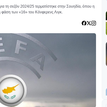
α τη σεζόν 2024/25 τερματίστηκε στην Σουηδία, όπου η
 φάση των «16» του Κόνφερενς Λιγκ.