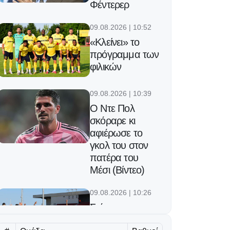
Φέντερερ
09.08.2026 | 10:52
«Κλείνει» το
πρόγραμμα των
φιλικών
09.08.2026 | 10:39
Ο Ντε Πολ
σκόραρε κι
αφιέρωσε το
γκολ του στον
πατέρα του
Μέσι (Βίντεο)
09.08.2026 | 10:26
Στόχος η
ανύψωση της