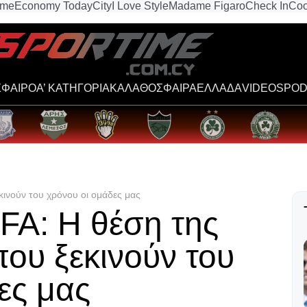
ime
Economy Today
City
I Love Style
Madame Figaro
Check In
Coo
ΦΑΙΡΟ
Α’ ΚΑΤΗΓΟΡΙΑ
ΚΑΛΑΘΟΣΦΑΙΡΑ
ΕΛΛΑΔΑ
VIDEOS
POD
ινούν του χρόνου οι ομάδες μας
FA: Η θέση της
ου ξεκινούν του
ες μας