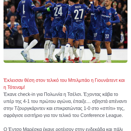
Έκλεισαν θέση στον τελικό του Μπιλμπάο η Γιουνάιτεντ και
η Τότεναμ!
Έκανε check-in για Πολωνία η Τσέλσι. Έχοντας κάβα το
υπέρ της 4-1 του πρώτου αγώνα, έπαιξε… σβηστά απέναντι
στην Τζουργκάρντεν και επικρατώντας 1-0 στο «σπίτι» της,
σφράγισε εισιτήριο για τον τελικό του Conference League.
Ο Έντσο Μαρέσκα έκανε ροτέισον στην ενδεκάδα και πάλι