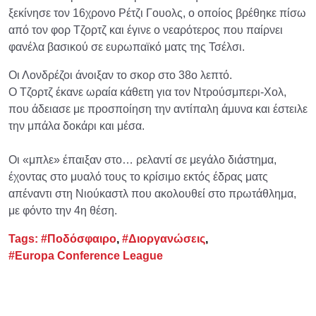
ξεκίνησε τον 16χρονο Ρέτζι Γουολς, ο οποίος βρέθηκε πίσω
από τον φορ Τζορτζ και έγινε ο νεαρότερος που παίρνει
φανέλα βασικού σε ευρωπαϊκό ματς της Τσέλσι.
Οι Λονδρέζοι άνοιξαν το σκορ στο 38ο λεπτό.
Ο Τζορτζ έκανε ωραία κάθετη για τον Ντρούσμπερι-Χολ,
που άδειασε με προσποίηση την αντίπαλη άμυνα και έστειλε
την μπάλα δοκάρι και μέσα.
Οι «μπλε» έπαιξαν στο… ρελαντί σε μεγάλο διάστημα,
έχοντας στο μυαλό τους το κρίσιμο εκτός έδρας ματς
απέναντι στη Νιούκαστλ που ακολουθεί στο πρωτάθλημα,
με φόντο την 4η θέση.
Tags:
#Ποδόσφαιρο
,
#Διοργανώσεις
,
#Europa Conference League