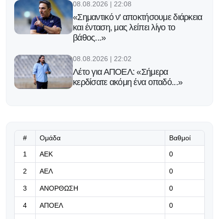
08.08.2026 | 22:08
«Σημαντικό ν' αποκτήσουμε διάρκεια
και ένταση, μας λείπει λίγο το
βάθος...»
08.08.2026 | 22:02
Λέτο για ΑΠΟΕΛ: «Σήμερα
κερδίσατε ακόμη ένα οπαδό...»
08.08.2026 | 21:53
Χορταστική φιλική ισοπαλία στο
ΓΣΠ
#
Ομάδα
Βαθμοί
08.08.2026 | 21:45
1
ΑΕΚ
0
Φιλική ισοπαλία για Παρί και
2
ΑΕΛ
0
Μάντσεστερ Γιουνάιτεντ στη
Σουηδία
3
ΑΝΟΡΘΩΣΗ
0
4
ΑΠΟΕΛ
08.08.2026 | 21:39
0
Συγχαρητήρια ΚΟΠΕ σε Γιάννο