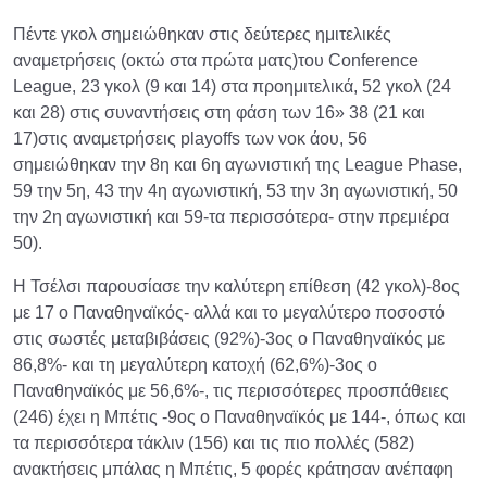
Πέντε γκολ σημειώθηκαν στις δεύτερες ημιτελικές
αναμετρήσεις (οκτώ στα πρώτα ματς)του Conference
League, 23 γκολ (9 και 14) στα προημιτελικά, 52 γκολ (24
και 28) στις συναντήσεις στη φάση των 16» 38 (21 και
17)στις αναμετρήσεις playoffs των νοκ άου, 56
σημειώθηκαν την 8η και 6η αγωνιστική της League Phase,
59 την 5η, 43 την 4η αγωνιστική, 53 την 3η αγωνιστική, 50
την 2η αγωνιστική και 59-τα περισσότερα- στην πρεμιέρα
50).
Η Τσέλσι παρουσίασε την καλύτερη επίθεση (42 γκολ)-8ος
με 17 ο Παναθηναϊκός- αλλά και το μεγαλύτερο ποσοστό
στις σωστές μεταβιβάσεις (92%)-3ος ο Παναθηναϊκός με
86,8%- και τη μεγαλύτερη κατοχή (62,6%)-3ος ο
Παναθηναϊκός με 56,6%-, τις περισσότερες προσπάθειες
(246) έχει η Μπέτις -9ος ο Παναθηναϊκός με 144-, όπως και
τα περισσότερα τάκλιν (156) και τις πιο πολλές (582)
ανακτήσεις μπάλας η Μπέτις, 5 φορές κράτησαν ανέπαφη