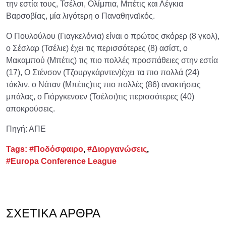
την εστία τους, Τσέλσι, Ολίμπια, Μπέτις και Λέγκια
Βαρσοβίας, μία λιγότερη ο Παναθηναϊκός.
Ο Πουλούλου (Γιαγκελόνια) είναι ο πρώτος σκόρερ (8 γκολ),
ο Σέσλαρ (Τσέλιε) έχει τις περισσότερες (8) ασίστ, ο
Μακαμπού (Μπέτις) τις πιο πολλές προσπάθειες στην εστία
(17), Ο Στένσον (Τζουργκάρντεν)έχει τα πιο πολλά (24)
τάκλιν, ο Νάταν (Μπέτις)τις πιο πολλές (86) ανακτήσεις
μπάλας, ο Γιόργκενσεν (Τσέλσι)τις περισσότερες (40)
αποκρούσεις.
Πηγή: ΑΠΕ
Tags:
#Ποδόσφαιρο
,
#Διοργανώσεις
,
#Europa Conference League
ΣΧΕΤΙΚΆ ΆΡΘΡΑ