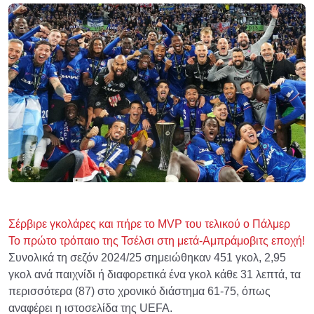
Σέρβιρε γκολάρες και πήρε το MVP του τελικού ο Πάλμερ
Το πρώτο τρόπαιο της Τσέλσι στη μετά-Αμπράμοβιτς εποχή!
Συνολικά τη σεζόν 2024/25 σημειώθηκαν 451 γκολ, 2,95
γκολ ανά παιχνίδι ή διαφορετικά ένα γκολ κάθε 31 λεπτά, τα
περισσότερα (87) στο χρονικό διάστημα 61-75, όπως
αναφέρει η ιστοσελίδα της UEFA.