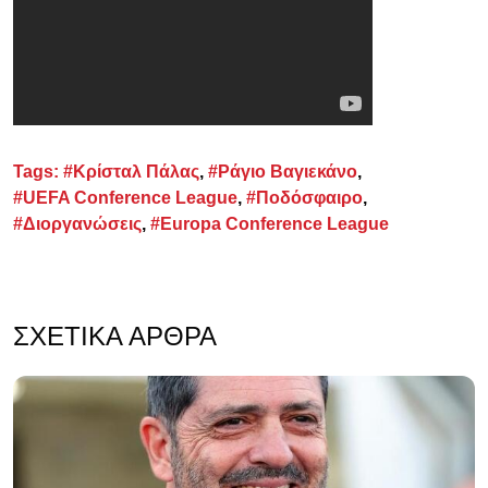
Tags:
#Κρίσταλ Πάλας
,
#Ράγιο Βαγιεκάνο
,
#UEFA Conference League
,
#Ποδόσφαιρο
,
#Διοργανώσεις
,
#Europa Conference League
ΣΧΕΤΙΚΆ ΆΡΘΡΑ