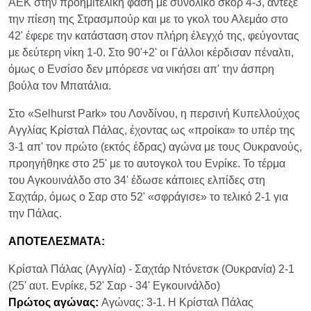
ΑΕΚ στην προημιτελική φάση με συνολικό σκορ 4-3, άντεξε
την πίεση της Στρασμπούρ και με το γκολ του Αλεμάο στο
42' έφερε την κατάσταση στον πλήρη έλεγχό της, φεύγοντας
με δεύτερη νίκη 1-0. Στο 90'+2' οι Γάλλοι κέρδισαν πέναλτι,
όμως ο Ενσίσο δεν μπόρεσε να νικήσει απ' την άσπρη
βούλα τον Μπατάλια.
Στο «Selhurst Park» του Λονδίνου, η περσινή Κυπελλούχος
Αγγλίας Κρίσταλ Πάλας, έχοντας ως «προίκα» το υπέρ της
3-1 απ' τον πρώτο (εκτός έδρας) αγώνα με τους Ουκρανούς,
προηγήθηκε στο 25' με το αυτογκολ του Ενρίκε. Το τέρμα
του Αγκουινάλδο στο 34' έδωσε κάποιες ελπίδες στη
Σαχτάρ, όμως ο Σαρ στο 52' «σφράγισε» το τελικό 2-1 για
την Πάλας.
ΑΠΟΤΕΛΕΣΜΑΤΑ:
Κρίσταλ Πάλας (Αγγλία) - Σαχτάρ Ντόνετσκ (Ουκρανία) 2-1
(25' αυτ. Ενρίκε, 52' Σαρ - 34' Εγκουινάλδο)
Πρώτος αγώνας:
Αγώνας: 3-1. Η Κρίσταλ Πάλας