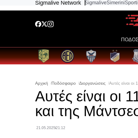
Sigmalive Network
Sigmalive
Simerini
Sport
ΠΟΔΟΣ
Αρχική
Ποδόσφαιρο
Διοργανώσεις
Αυτές είναι οι
Αυτές είναι οι 
και της Μάντσεσ
21.05.2025
21:12