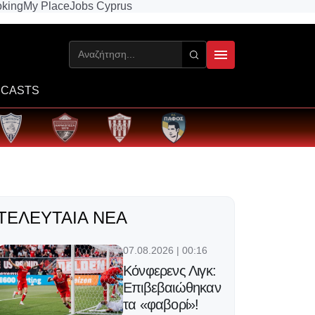
king
My Place
Jobs Cyprus
CASTS
ΤΕΛΕΥΤΑΊΑ ΝΈΑ
07.08.2026 | 00:16
Κόνφερενς Λιγκ:
Επιβεβαιώθηκαν
τα «φαβορί»!