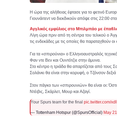
Η ώρα της αλήθειας έφτασε για το φετινό Euro
Γιουνάιτεντ να διεκδικούν απόψε στις 22:00 στ
Αγγλικός εμφύλιος στο Μπιλμπάο με έπαθλο 
Λίγη ώρα πριν από τη σέντρα του τελικού ο Ά
τις ενδεκάδες με τις οποίες θα παραταχθούν ο
Για τα «σπιρούνια» ο Ελληνοαυστραλός τεχνικός
Φαν ντε Βεν και Ουντότζιε στην άμυνα.
Στο κέντρο η τριάδα θα απαρτίζεται από τους 
Σολάνκι θα είναι στην κορυφή, ο Τζόνσον δεξιά
Στον πάγκο των «σπιρουνιών» θα είναι οι: Όστι
Ντέιβις, Σκάρλετ, Μουρ και Αζαγί.
Your Spurs team for the final
pic.twitter.com/
— Tottenham Hotspur (@SpursOfficial)
May 21