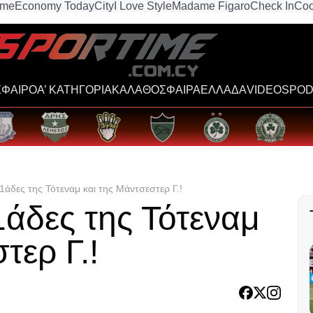
ime
Economy Today
City
I Love Style
Madame Figaro
Check In
Coo
ΦΑΙΡΟ
Α’ ΚΑΤΗΓΟΡΙΑ
ΚΑΛΑΘΟΣΦΑΙΡΑ
ΕΛΛΑΔΑ
VIDEOS
POD
 11άδες της Τότεναμ και της Μάντσεστερ Γ.!
11άδες της Τότεναμ
τερ Γ.!