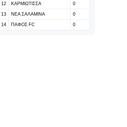
12
ΚΑΡΜΙΩΤΙΣΣΑ
0
06.08.2026 | 23:06
13
ΝΕΑ ΣΑΛΑΜΙΝΑ
0
Έχασε από την
14
ΠΑΦΟΣ FC
0
Άντερλεχτ ο
ΠΑΟΚ, όλα για
όλα στο Βέλγιο!
06.08.2026 | 22:59
«Η διαδρομή της
γαλαζοκίτρινης
ασπίδας στον
χρόνο» (vid)
06.08.2026 | 22:55
Πρόβλημα με
Κίνα, στη θέση
του ο Σέμα