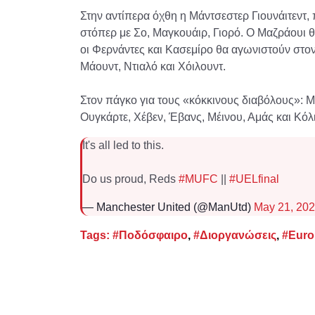
Στην αντίπερα όχθη η Μάντσεστερ Γιουνάιτεντ,
στόπερ με Σο, Μαγκουάιρ, Γιορό. Ο Μαζράουι θα
οι Φερνάντες και Κασεμίρο θα αγωνιστούν στον
Μάουντ, Ντιαλό και Χόιλουντ.
Στον πάγκο για τους «κόκκινους διαβόλους»: Mπ
Ουγκάρτε, Χέβεν, Έβανς, Μέινου, Αμάς και Κόλι
It's all led to this.
Do us proud, Reds
#MUFC
||
#UELfinal
— Manchester United (@ManUtd)
May 21, 20
Tags:
#Ποδόσφαιρο
,
#Διοργανώσεις
,
#Euro