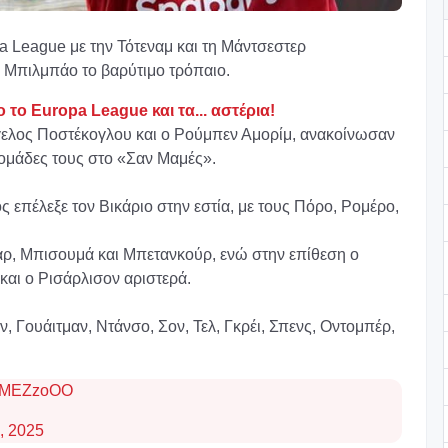
pa League με την Τότεναμ και τη Μάντσεστερ
ο Μπιλμπάο το βαρύτιμο τρόπαιο.
το Europa League και τα... αστέρια!
γγελος Ποστέκογλου και ο Ρούμπεν Αμορίμ, ανακοίνωσαν
ι ομάδες τους στο «Σαν Μαμές».
 επέλεξε τον Βικάριο στην εστία, με τους Πόρο, Ρομέρο,
Σαρ, Μπισουμά και Μπετανκούρ, ενώ στην επίθεση ο
 και ο Ρισάρλισον αριστερά.
ν, Γουάιτμαν, Ντάνσο, Σον, Τελ, Γκρέι, Σπενς, Οντομπέρ,
xdlMEZzoOO
, 2025