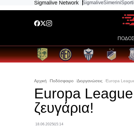
Sigmalive Network
Sigmalive
Simerini
Sport
ΠΟΔΟΣ
Αρχική
Ποδόσφαιρο
Διοργανώσεις
Europa League
Europa League:
ζευγάρια!
18.06.2025
15:14