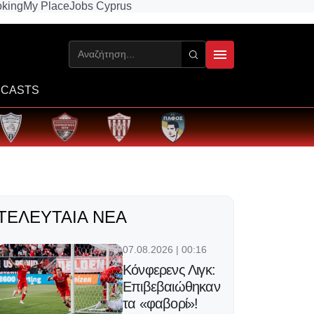
king
My Place
Jobs Cyprus
CASTS
ΤΕΛΕΥΤΑΊΑ ΝΈΑ
07.08.2026 | 00:16
Κόνφερενς Λιγκ:
Επιβεβαιώθηκαν
τα «φαβορί»!