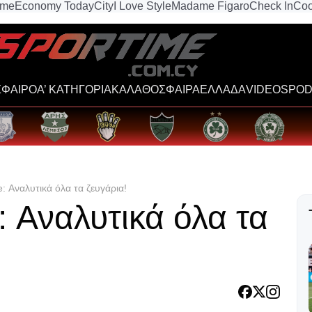
ime
Economy Today
City
I Love Style
Madame Figaro
Check In
Coo
ΦΑΙΡΟ
Α’ ΚΑΤΗΓΟΡΙΑ
ΚΑΛΑΘΟΣΦΑΙΡΑ
ΕΛΛΑΔΑ
VIDEOS
POD
: Αναλυτικά όλα τα ζευγάρια!
 Αναλυτικά όλα τα