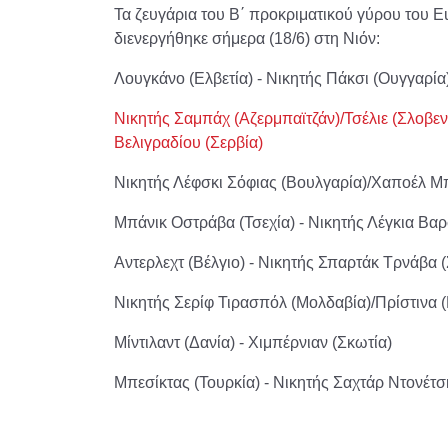
Τα ζευγάρια του Β΄ προκριματικού γύρου του
διενεργήθηκε σήμερα (18/6) στη Νιόν:
Λουγκάνο (Ελβετία) - Νικητής Πάκσι (Ουγγαρία
Νικητής Σαμπάχ (Αζερμπαϊτζάν)/Τσέλιε (Σλοβε
Βελιγραδίου (Σερβία)
Νικητής Λέφσκι Σόφιας (Βουλγαρία)/Χαποέλ Μπ
Μπάνικ Οστράβα (Τσεχία) - Νικητής Λέγκια Βα
Αντερλεχτ (Βέλγιο) - Νικητής Σπαρτάκ Τρνάβα 
Νικητής Σερίφ Τιρασπόλ (Μολδαβία)/Πρίστινα (
Μίντιλαντ (Δανία) - Χιμπέρνιαν (Σκωτία)
Μπεσίκτας (Τουρκία) - Νικητής Σαχτάρ Ντονέτσ