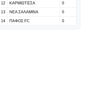
12
ΚΑΡΜΙΩΤΙΣΣΑ
0
06.08.2026 | 23:06
13
ΝΕΑ ΣΑΛΑΜΙΝΑ
0
Έχασε από την
14
ΠΑΦΟΣ FC
0
Άντερλεχτ ο
ΠΑΟΚ, όλα για
όλα στο Βέλγιο!
06.08.2026 | 22:59
«Η διαδρομή της
γαλαζοκίτρινης
ασπίδας στον
χρόνο» (vid)
06.08.2026 | 22:55
Πρόβλημα με
Κίνα, στη θέση
του ο Σέμα