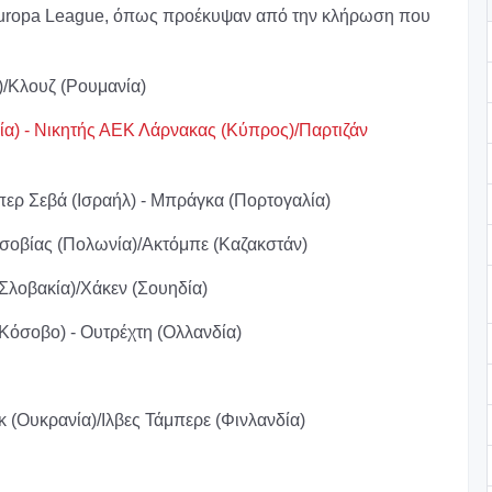
 Europa League, όπως προέκυψαν από την κλήρωση που
)/Κλουζ (Ρουμανία)
νία) - Νικητής ΑΕΚ Λάρνακας (Κύπρος)/Παρτιζάν
ερ Σεβά (Ισραήλ) - Μπράγκα (Πορτογαλία)
ρσοβίας (Πολωνία)/Ακτόμπε (Καζακστάν)
(Σλοβακία)/Χάκεν (Σουηδία)
Κόσοβο) - Ουτρέχτη (Ολλανδία)
κ (Ουκρανία)/Ιλβες Τάμπερε (Φινλανδία)