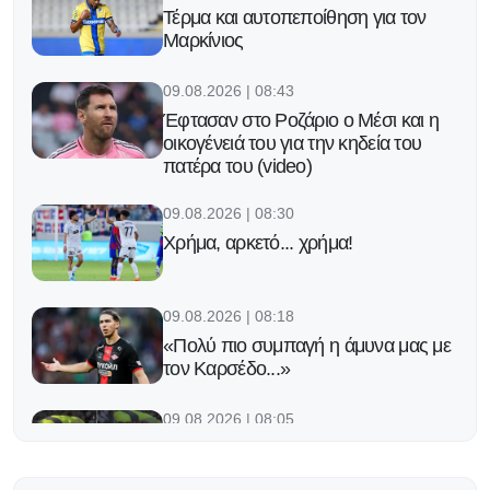
Τέρμα και αυτοπεποίθηση για τον
Μαρκίνιος
09.08.2026 | 08:43
Έφτασαν στο Ροζάριο ο Μέσι και η
οικογένειά του για την κηδεία του
πατέρα του (video)
09.08.2026 | 08:30
Χρήμα, αρκετό... χρήμα!
09.08.2026 | 08:18
«Πολύ πιο συμπαγή η άμυνα μας με
τον Καρσέδο...»
09.08.2026 | 08:05
Ατύχημα για αλεξιπτωτιστή πριν τη
σέντρα σε ματς Ολλανδίας (βίντεο)