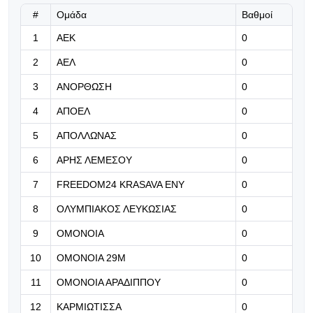
#
Ομάδα
Βαθμοί
08.08.2026 | 23:04
1
ΑΕΚ
0
Carabao Cup: Άνετες προκρίσεις
για τα φαβορί
2
ΑΕΛ
0
08.08.2026 | 22:57
3
ΑΝΟΡΘΩΣΗ
0
Με τρεις επιστροφές και δύο
4
ΑΠΟΕΛ
0
ερωτηματικά για την πρόκριση!
5
ΑΠΟΛΛΩΝΑΣ
0
08.08.2026 | 22:43
6
ΑΡΗΣ ΛΕΜΕΣΟΥ
0
Συμφώνησε με Λουκάκου και πλέον
πιέζει τη Νάπολι για το deal η
7
FREEDOM24 KRASAVA ΕΝΥ
0
Φενέρ!
8
ΟΛΥΜΠΙΑΚΟΣ ΛΕΥΚΩΣΙΑΣ
0
08.08.2026 | 22:30
9
ΟΜΟΝΟΙΑ
0
«Ερυθρόλευκη» νίκη στο Παραλίμνι
10
ΟΜΟΝΟΙΑ 29Μ
0
11
ΟΜΟΝΟΙΑ ΑΡΑΔΙΠΠΟΥ
0
12
ΚΑΡΜΙΩΤΙΣΣΑ
0