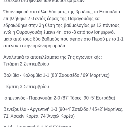
Σοτέλδο στο φινάλε των καθυστερήσεων.
Όσον αφορά στα άλλα δύο ματς της βραδιάς, το Εκουαδόρ
επιβλήθηκε 2-0 εντός έδρας της Παραγουάης και
εδραιώθηκε στην 3η θέση της βαθμολογίας με 12 πόντους
ενώ η Ουρουγουάη έμεινε 4η, στο -3 από τον Ισημερινό,
μετά από τους δύο βαθμούς που άφησε στο Περού με το 1-1
απέναντι στην ομώνυμη ομάδα.
Αναλυτικά τα αποτελέσματα της 7ης αγωνιστικής:
Τετάρτη 2 Σεπτεμβρίου
Βολιβία - Κολομβία 1-1 (83' Σαουσέδο / 69' Μαρτίνες)
Πέμπτη 3 Σεπτεμβρίου
Ισημερινός - Παραγουάη 2-0 (87' Τόρες, 90+5' Εστράδα)
Βενεζουέλα - Αργεντινή 1-3 (90+4' Σοτέλδο / 45+2' Μαρτίνες,
71' Χοακίν Κορέα, 74' Άνχελ Κορέα)