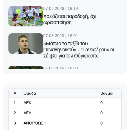
07.08.2026 | 16:14
Χρειάζεται παραδοχή, όχι
ωραιοποίηση
07.08.2026 | 16:01
«Μάταιο το ταξίδι του
Παναθηναϊκού» - Τι αναφέρουν οι
Σέρβοι για τον Ούγκρεσιτς
07.08.2026 | 16:00
Επίσημο: Συμφωνία με Κεϊτά
#
Ομάδα
Βαθμοί
07.08.2026 | 15:48
1
ΑΕΚ
Ο Τόνεϊ κρίθηκε κατηγορούμενος για
0
την επίθεση σε μπαρ του Λονδίνου
2
ΑΕΛ
0
07.08.2026 | 15:35
3
ΑΝΟΡΘΩΣΗ
0