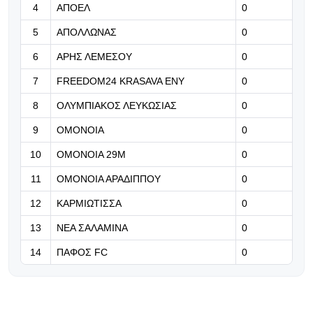
Ετοιμάζεται για τη «γαλαζοκίτρινη»
4
ΑΠΟΕΛ
0
φαρέτρα ο Πέρες
5
ΑΠΟΛΛΩΝΑΣ
0
07.08.2026 | 15:22
6
ΑΡΗΣ ΛΕΜΕΣΟΥ
0
Αυστηρό μήνυμα Μαραγκού σε
μάνατζερ για διαρροές
7
FREEDOM24 KRASAVA ΕΝΥ
0
8
ΟΛΥΜΠΙΑΚΟΣ ΛΕΥΚΩΣΙΑΣ
0
07.08.2026 | 15:09
9
ΟΜΟΝΟΙΑ
0
Ο Μέσι βάζει τέλος στις φήμες για
την μεταγραφή του γιου στην
10
ΟΜΟΝΟΙΑ 29Μ
0
Μπαρτσελόνα με μια viral απάντηση
11
ΟΜΟΝΟΙΑ ΑΡΑΔΙΠΠΟΥ
0
12
ΚΑΡΜΙΩΤΙΣΣΑ
0
13
ΝΕΑ ΣΑΛΑΜΙΝΑ
0
14
ΠΑΦΟΣ FC
0