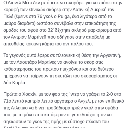
Ο Λιονέλ Μέσι δεν μπόρεσε να σκοράρει για να πιάσει στην
κορυφή των εθνικών σκόρερ στην Λατινική Αμερική τον
Πελέ (έμεινε στα 76 γκολ ο Pulga, ένα λιγότερο από το
μαύρο διαμάντι) ωστόσο συνέβαλε στην επικράτηση της
ομάδας του αφού στο 32' δέχτηκε σκληρό μαρκάρισμα από
τον Αντριάν Μαρτίνεθ που οδήγησε στην αποβολή με
απευθείας κόκκινη κάρτα του αντιπάλου του.
Το γεγονός αυτό έφερε σε πλεονεκτική θέση την Αργεντινή,
με τον Λαουτάρο Μαρτίνες να ανοίγει το σκορ στις
καθυστερήσεις του πρώτου ημιχρόνου και στο δεύτερο
ημίχρονο να παίρνουν τη σκυτάλη του σκοραρίσματος οι
δύο Κορέα.
Πρώτα ο Χοακίν, με τον φορ της Ίντερ να γράφει το 2-0 στο
71ο λεπτό και τρία λεπτά αργότερα ο Άνχελ, με τον επιθετικό
της Ατλετικο να δίνει προβάδισμα τριών γκολ στην ομάδα
του, με το μόνο που κατάφεραν οι γηπεδούχοι ήταν να
σηειώσουν το γκολ της τιμής με εύστοχο πέναλτι του