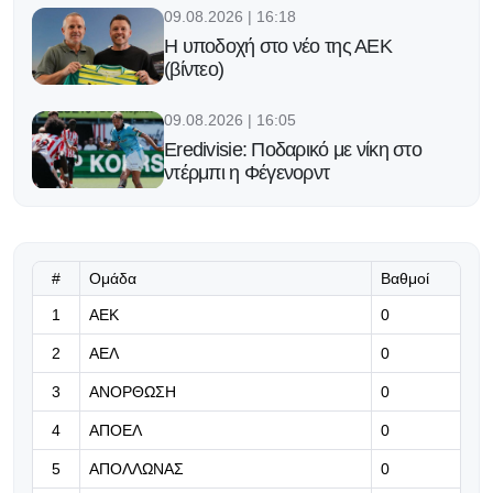
09.08.2026 | 16:18
Η υποδοχή στο νέο της ΑΕΚ
(βίντεο)
09.08.2026 | 16:05
Eredivisie: Ποδαρικό με νίκη στο
ντέρμπι η Φέγενορντ
09.08.2026 | 15:52
Πάλεψε μέχρι τέλους η Εθνική
Παίδων κόντρα στην Ουκρανία
#
Ομάδα
Βαθμοί
1
ΑΕΚ
0
09.08.2026 | 15:39
2
ΑΕΛ
0
Διάρρηξη και κλοπή στο σπίτι της
Μαρίας Μάρκου (pic)
3
ΑΝΟΡΘΩΣΗ
0
4
ΑΠΟΕΛ
0
09.08.2026 | 15:26
Ο Μαλντίνι αποκάλυψε πόσο κοντά
5
ΑΠΟΛΛΩΝΑΣ
0
έφτασε ο Γκουαρδιόλα στην Εθνική