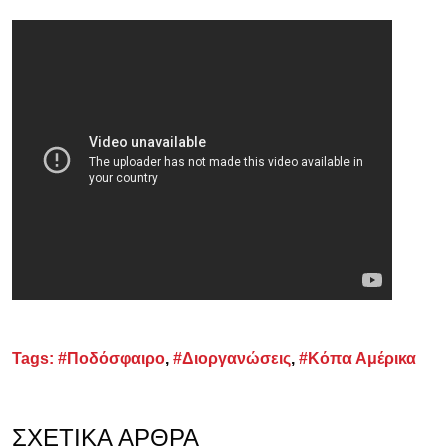
Tags:
#Ποδόσφαιρο
,
#Διοργανώσεις
,
#Κόπα Αμέρικα
ΣΧΕΤΙΚΆ ΆΡΘΡΑ