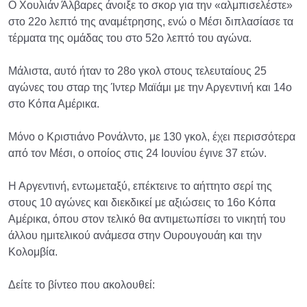
Ο Χουλιάν Άλβαρες άνοιξε το σκορ για την «αλμπισελέστε»
στο 22ο λεπτό της αναμέτρησης, ενώ ο Μέσι διπλασίασε τα
τέρματα της ομάδας του στο 52ο λεπτό του αγώνα.
Μάλιστα, αυτό ήταν το 28ο γκολ στους τελευταίους 25
αγώνες του σταρ της Ίντερ Μαϊάμι με την Αργεντινή και 14ο
στο Κόπα Αμέρικα.
Μόνο ο Κριστιάνο Ρονάλντο, με 130 γκολ, έχει περισσότερα
από τον Μέσι, ο οποίος στις 24 Ιουνίου έγινε 37 ετών.
Η Αργεντινή, εντωμεταξύ, επέκτεινε το αήττητο σερί της
στους 10 αγώνες και διεκδικεί με αξιώσεις το 16ο Κόπα
Αμέρικα, όπου στον τελικό θα αντιμετωπίσει το νικητή του
άλλου ημιτελικού ανάμεσα στην Ουρουγουάη και την
Κολομβία.
Δείτε το βίντεο που ακολουθεί: