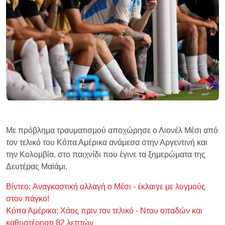
Με πρόβλημα τραυματισμού αποχώρησε ο Λιονέλ Μέσι από
τον τελικό του Κόπα Αμέρικα ανάμεσα στην Αργεντινή και
την Κολομβία, στο παιχνίδι που έγινε τα ξημερώματα της
Δευτέρας Μαϊάμι.
Βίντεο: Aναγκαστική αλλαγή ο Μέσι - έκλαιγε με λυγμούς
στον πάγκο!
Κόπα Αμέρικα: Χάος πριν τον τελικό - Ντου οπαδών και
καθυστέρηση 82 λεπτών