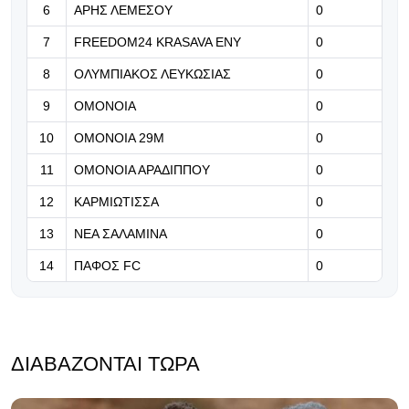
(Βίντεο)
6
ΑΡΗΣ ΛΕΜΕΣΟΥ
0
7
FREEDOM24 KRASAVA ΕΝΥ
0
09.08.2026 | 12:10
Οι ευχές της ΕΠΟ στον Ρεχάγκελ
8
ΟΛΥΜΠΙΑΚΟΣ ΛΕΥΚΩΣΙΑΣ
0
για τα 88α γενέθλια του
9
ΟΜΟΝΟΙΑ
0
09.08.2026 | 11:57
10
ΟΜΟΝΟΙΑ 29Μ
0
Αύξηση φημών για Κουαντρεντί
11
ΟΜΟΝΟΙΑ ΑΡΑΔΙΠΠΟΥ
0
12
ΚΑΡΜΙΩΤΙΣΣΑ
0
13
ΝΕΑ ΣΑΛΑΜΙΝΑ
0
14
ΠΑΦΟΣ FC
0
ΔΙΑΒΆΖΟΝΤΑΙ ΤΏΡΑ