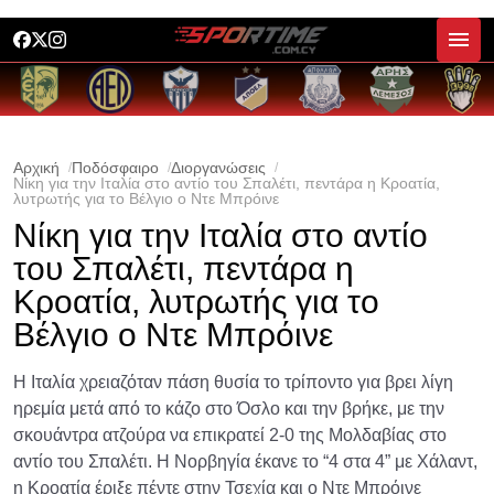
Αρχική
Ποδόσφαιρο
Διοργανώσεις
Νίκη για την Ιταλία στο αντίο του Σπαλέτι, πεντάρα η Κροατία,
λυτρωτής για το Βέλγιο ο Ντε Μπρόινε
Νίκη για την Ιταλία στο αντίο
του Σπαλέτι, πεντάρα η
Κροατία, λυτρωτής για το
Βέλγιο ο Ντε Μπρόινε
Η Ιταλία χρειαζόταν πάση θυσία το τρίποντο για βρει λίγη
ηρεμία μετά από το κάζο στο Όσλο και την βρήκε, με την
σκουάντρα ατζούρα να επικρατεί 2-0 της Μολδαβίας στο
αντίο του Σπαλέτι. Η Νορβηγία έκανε το “4 στα 4” με Χάλαντ,
η Κροατία έριξε πέντε στην Τσεχία και ο Ντε Μπρόινε