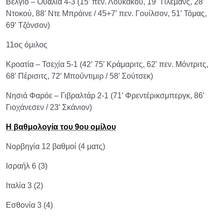
Βέλγιο – Ουαλία 4-3 (15′ πεν. Λουκάκου, 19′ Τίλεμανς, 28′
Ντοκού, 88′ Ντε Μπρόινε / 45+7′ πεν. Γουίλσον, 51′ Τόμας,
69′ Τζόνσον)
11ος όμιλος
Κροατία – Τσεχία 5-1 (42′ 75′ Κράμαριτς, 62′ πεν. Μόντριτς,
68′ Πέρισιτς, 72′ Μπούντιμιρ / 58′ Σούτσεκ)
Νησιά Φαρόε – Γιβραλτάρ 2-1 (71′ Φρεντέρικσμπεργκ, 86′
Γιοχάνεσεν / 23′ Σκάνιον)
Η βαθμολογία του 9ου ομίλου
Νορβηγία 12 βαθμοί (4 ματς)
Ισραήλ 6 (3)
Ιταλία 3 (2)
Εσθονία 3 (4)