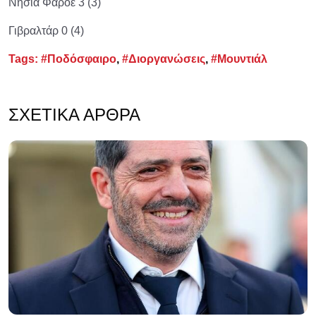
Νησιά Φαρόε 3 (3)
Γιβραλτάρ 0 (4)
Tags:
#Ποδόσφαιρο
,
#Διοργανώσεις
,
#Μουντιάλ
ΣΧΕΤΙΚΆ ΆΡΘΡΑ