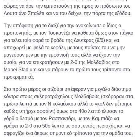
χώρας να άρει την εμπιστοσύνη της προς το πρόσωπο του
Λουτσιάνο Σπαλέτι και να του δείχνει την πόρτα της εξόδου.
Την απόφαση για το διαζύγιο την ανακοίνωσε ο ίδιος ο
προπονητής, με τον Τοσκανέζο να κάθεται όμως στον πάγκο
για τελευταία φορά το βράδυ της Δευτέρας (9/6) και να
αποχωρεί με ψηλά το κεφάλι, με τους παίκτες του να μην
μαγεύουν μεν με την εμφάνισή τους αλλά να έχουν την
ουσία, για να επικρατήσουν με 2-0 της Μολδαβίας στο
Mapei Stadium και να πάρουν το πρώτο τους τρίποντο στα
προκριματικά.
Στο πρώτο μέρος οι ατζούρι υπέφεραν για μεγάλο διάστημα
κόντρα στους σκληροτράχηλους Μολδαβούς (σκόραραν στα
πρώτα λεπτά με τον Νικολαέσκου αλλά το γκολ δεν μέτρησε
καθώς υπήρχε οφσάιντ) όμως στο 40ο λεπτό έλυσαν το
γόρδιο δεσμό με τον Ρασπαντόρι, με τον Καμπιάζο να
γράφει το 2-0 στο 50ο λεπτό με σουτ εντός περιοχής και να
σφραγίζει ένα άκρως σημαντικό τρίποντο για την ομάδα του.