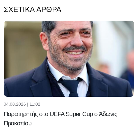
ΣΧΕΤΙΚΆ ΆΡΘΡΑ
04.08.2026 | 11:02
Παρατηρητής στο UEFA Super Cup ο Άδωνις
Προκοπίου