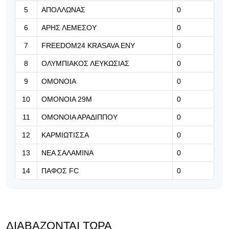
5
ΑΠΟΛΛΩΝΑΣ
0
06.08.2026 | 18:24
Ο κόσμος στέλνει μήνυμα
6
ΑΡΗΣ ΛΕΜΕΣΟΥ
0
εμπιστοσύνης
7
FREEDOM24 KRASAVA ΕΝΥ
0
06.08.2026 | 18:11
8
ΟΛΥΜΠΙΑΚΟΣ ΛΕΥΚΩΣΙΑΣ
0
Σοκ: Παίκτης δολοφονήθηκε μετά
9
ΟΜΟΝΟΙΑ
0
από ξυλοδαρμό στην Ουγκάντα!
10
ΟΜΟΝΟΙΑ 29Μ
0
11
ΟΜΟΝΟΙΑ ΑΡΑΔΙΠΠΟΥ
0
12
ΚΑΡΜΙΩΤΙΣΣΑ
0
13
ΝΕΑ ΣΑΛΑΜΙΝΑ
0
14
ΠΑΦΟΣ FC
0
ΔΙΑΒΆΖΟΝΤΑΙ ΤΏΡΑ