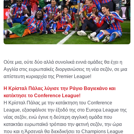
Ούτε μια, ούτε δύο αλλά συνολικά εννιά ομάδες θα έχει η
Αγγλία στις ευρωπαϊκές διοργανώσεις τη νέα σεζόν, σε μια
απίστευτη κυριαρχία της Premier League!
Η Κρίσταλ Πάλας λύγισε την Ράγιο Βαγιεκάνο και
κατέκτησε το Conference League!
Η Κρίσταλ Πάλας με την κατάκτηση του Conference
League, εξασφάλισε την έξοδό της στο Europa League της
νέας σεζόν, ενώ έγινε η δεύτερη αγγλική ομάδα που
κατακτάει ευρωπαϊκό τρόπαιο την φετινή σεζόν, την ώρα
που και η Άρσεναλ θα διεκδικήσει το Champions League