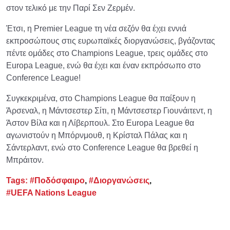
στον τελικό με την Παρί Σεν Ζερμέν.
Έτσι, η Premier League τη νέα σεζόν θα έχει εννιά
εκπροσώπους στις ευρωπαϊκές διοργανώσεις, βγάζοντας
πέντε ομάδες στο Champions League, τρεις ομάδες στο
Europa League, ενώ θα έχει και έναν εκπρόσωπο στο
Conference League!
Συγκεκριμένα, στο Champions League θα παίξουν η
Άρσεναλ, η Μάντσεστερ Σίτι, η Μάντσεστερ Γιουνάιτεντ, η
Άστον Βίλα και η Λίβερπουλ. Στο Europa League θα
αγωνιστούν η Μπόρνμουθ, η Κρίσταλ Πάλας και η
Σάντερλαντ, ενώ στο Conference League θα βρεθεί η
Μπράιτον.
Tags:
#Ποδόσφαιρο
,
#Διοργανώσεις
,
#UEFA Nations League