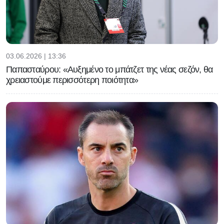
03.06.2026 | 13:36
Παπασταύρου: «Αυξημένο το μπάτζετ της νέας σεζόν, θα
χρειαστούμε περισσότερη ποιότητα»