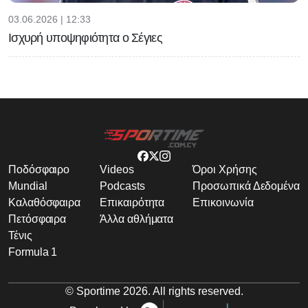
03.06.2026 | 12:33
Ισχυρή υποψηφιότητα ο Σέγιες
Ποδόσφαιρο
Videos
Όροι Χρήσης
Mundial
Podcasts
Προσωπικά Δεδομένα
Καλαθόσφαιρα
Επικαιρότητα
Επικοινωνία
Πετόσφαιρα
Άλλα αθλήματα
Τένις
Formula 1
© Sportime
2026
. All rights reserved.