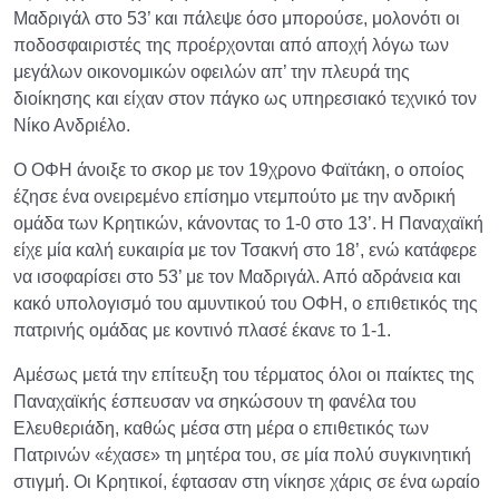
Μαδριγάλ στο 53’ και πάλεψε όσο μπορούσε, μολονότι οι
ποδοσφαιριστές της προέρχονται από αποχή λόγω των
μεγάλων οικονομικών οφειλών απ’ την πλευρά της
διοίκησης και είχαν στον πάγκο ως υπηρεσιακό τεχνικό τον
Νίκο Ανδριέλο.
Ο ΟΦΗ άνοιξε το σκορ με τον 19χρονο Φαϊτάκη, ο οποίος
έζησε ένα ονειρεμένο επίσημο ντεμπούτο με την ανδρική
ομάδα των Κρητικών, κάνοντας το 1-0 στο 13’. Η Παναχαϊκή
είχε μία καλή ευκαιρία με τον Τσακνή στο 18’, ενώ κατάφερε
να ισοφαρίσει στο 53’ με τον Μαδριγάλ. Από αδράνεια και
κακό υπολογισμό του αμυντικού του ΟΦΗ, ο επιθετικός της
πατρινής ομάδας με κοντινό πλασέ έκανε το 1-1.
Αμέσως μετά την επίτευξη του τέρματος όλοι οι παίκτες της
Παναχαϊκής έσπευσαν να σηκώσουν τη φανέλα του
Ελευθεριάδη, καθώς μέσα στη μέρα ο επιθετικός των
Πατρινών «έχασε» τη μητέρα του, σε μία πολύ συγκινητική
στιγμή. Οι Κρητικοί, έφτασαν στη νίκησε χάρις σε ένα ωραίο