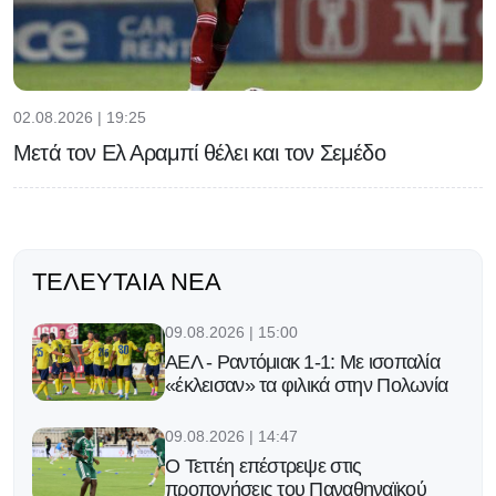
02.08.2026 | 19:25
Μετά τον Ελ Αραμπί θέλει και τον Σεμέδο
ΤΕΛΕΥΤΑΊΑ ΝΈΑ
09.08.2026 | 15:00
ΑΕΛ - Ραντόμιακ 1-1: Με ισοπαλία
«έκλεισαν» τα φιλικά στην Πολωνία
09.08.2026 | 14:47
Ο Τεττέη επέστρεψε στις
προπονήσεις του Παναθηναϊκού