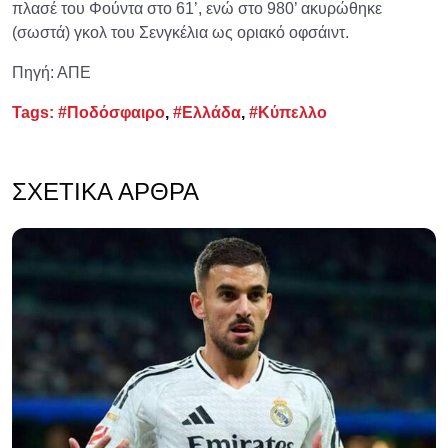
πλασέ του Φούντα στο 61’, ενώ στο 980’ ακυρώθηκε
(σωστά) γκολ του Σενγκέλια ως οριακό οφσάιντ.
Πηγή: ΑΠΕ
Tags:
#Ποδόσφαιρο
,
#Ελλάδα
,
#Κύπελλο
ΣΧΕΤΙΚΆ ΆΡΘΡΑ