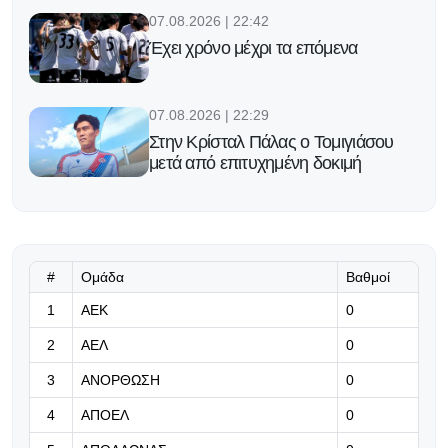
07.08.2026 | 22:42
Έχει χρόνο μέχρι τα επόμενα
07.08.2026 | 22:29
Στην Κρίσταλ Πάλας ο Τομιγιάσου
μετά από επιτυχημένη δοκιμή
07.08.2026 | 22:16
Υπομονή!
#
Ομάδα
Βαθμοί
07.08.2026 | 22:03
1
ΑΕΚ
0
Η Γαλατασαράι πάει για το
2
ΑΕΛ
0
μεταγραφικό «μπαμ» με Μαρτινέλι
3
ΑΝΟΡΘΩΣΗ
0
07.08.2026 | 21:50
4
ΑΠΟΕΛ
0
«Η Ντόρτμουντ ψάχνει τον διάδοχο
του Αντεγέμι και γλυκοκοιτάζει τον