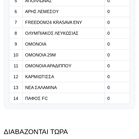
5
ΑΠΟΛΛΩΝΑΣ
0
Κωνσταντέλια»
6
ΑΡΗΣ ΛΕΜΕΣΟΥ
0
07.08.2026 | 21:37
7
FREEDOM24 KRASAVA ΕΝΥ
0
«Δεν ήταν εύκολος ο δρόμος της
8
ΟΛΥΜΠΙΑΚΟΣ ΛΕΥΚΩΣΙΑΣ
επιστροφής - Καλώς επέστρεψε
0
Ρόνι» (Βίντεο)
9
ΟΜΟΝΟΙΑ
0
07.08.2026 | 21:24
10
ΟΜΟΝΟΙΑ 29Μ
0
Βραβείο ΑΝΘΡΩΠΙΑΣ για τον Τάσο
11
ΟΜΟΝΟΙΑ ΑΡΑΔΙΠΠΟΥ
0
Χατζηγιοβάννη
12
ΚΑΡΜΙΩΤΙΣΣΑ
0
13
ΝΕΑ ΣΑΛΑΜΙΝΑ
0
14
ΠΑΦΟΣ FC
0
ΔΙΑΒΆΖΟΝΤΑΙ ΤΏΡΑ