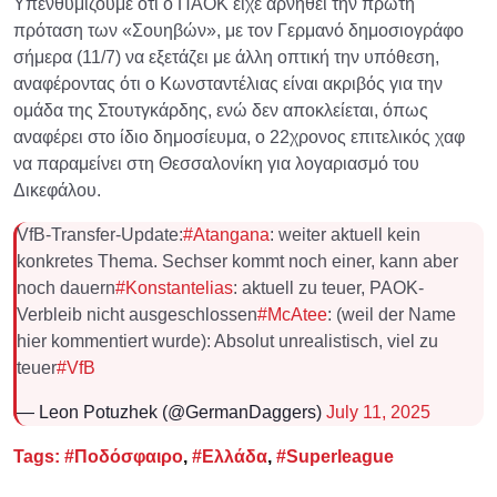
Υπενθυμίζουμε ότι ο ΠΑΟΚ είχε αρνηθεί την πρώτη
πρόταση των «Σουηβών», με τον Γερμανό δημοσιογράφο
σήμερα (11/7) να εξετάζει με άλλη οπτική την υπόθεση,
αναφέροντας ότι ο Κωνσταντέλιας είναι ακριβός για την
ομάδα της Στουτγκάρδης, ενώ δεν αποκλείεται, όπως
αναφέρει στο ίδιο δημοσίευμα, ο 22χρονος επιτελικός χαφ
να παραμείνει στη Θεσσαλονίκη για λογαριασμό του
Δικεφάλου.
VfB-Transfer-Update:
#Atangana
: weiter aktuell kein
konkretes Thema. Sechser kommt noch einer, kann aber
noch dauern
#Konstantelias
: aktuell zu teuer, PAOK-
Verbleib nicht ausgeschlossen
#McAtee
: (weil der Name
hier kommentiert wurde): Absolut unrealistisch, viel zu
teuer
#VfB
— Leon Potuzhek (@GermanDaggers)
July 11, 2025
Tags:
#Ποδόσφαιρο
,
#Ελλάδα
,
#Superleague