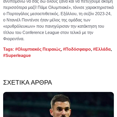
ανυπομονώ να σας δω όλους ξανά και να πετύχουμε ακόμη
περισσότερα μαζί! Πάμε Ολυμπιακέ», τόνισε χαρακτηριστικά
ο Πορτογάλος μεσοεπιθετικός. Εξάλλου, τη σεζόν 2023-24,
ο Ντανιέλ Ποντένσε ήταν μέλος της ομάδας των
«ερυθρόλευκων» που πανηγύρισαν την κατάκτηση του
τίτλου του Conference League στον τελικό με την
Φιορεντίνα.
Tags:
#Ολυμπιακός Πειραιώς
,
#Ποδόσφαιρο
,
#Ελλάδα
,
#Superleague
ΣΧΕΤΙΚΆ ΆΡΘΡΑ