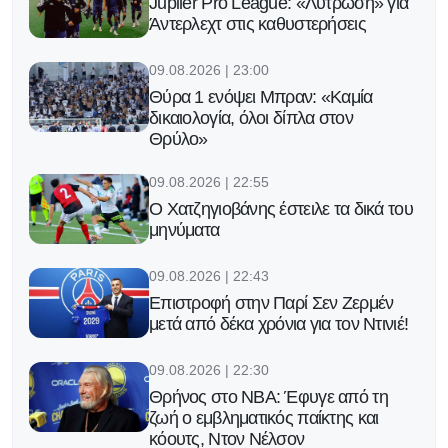
Jupiler Pro League: «Λύτρωση» για
Άντερλεχτ στις καθυστερήσεις
09.08.2026 | 23:00
Θύρα 1 ενόψει Μπραν: «Καμία
δικαιολογία, όλοι δίπλα στον
Θρύλο»
09.08.2026 | 22:55
Ο Χατζηγιοβάνης έστειλε τα δικά του
μηνύματα
09.08.2026 | 22:43
Επιστροφή στην Παρί Σεν Ζερμέν
μετά από δέκα χρόνια για τον Ντινιέ!
09.08.2026 | 22:30
Θρήνος στο NBA: Έφυγε από τη
ζωή ο εμβληματικός παίκτης και
κόουτς, Ντον Νέλσον