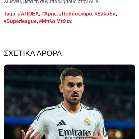
Χιμένεθ, μετά τη συνύπαρξή τους στην ΑΕΚ.
Tags:
#ΑΠΟΕΛ
,
#Άρης
,
#Ποδόσφαιρο
,
#Ελλάδα
,
#Superleague
,
#Μπλα Μπλας
ΣΧΕΤΙΚΆ ΆΡΘΡΑ