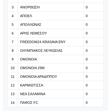
και φλερτάρει με τα playoffs του
3
ΑΝΟΡΘΩΣΗ
0
Europa League η Φερεντσβάρος
4
ΑΠΟΕΛ
0
05.08.2026 | 23:33
5
ΑΠΟΛΛΩΝΑΣ
0
Ο Παναθηναϊκός έπαθε στο ΟΑΚΑ,
καλείται να μάθει από αυτό και να
6
ΑΡΗΣ ΛΕΜΕΣΟΥ
0
προκριθεί μέσω Βουλγαρίας
7
FREEDOM24 KRASAVA ΕΝΥ
0
05.08.2026 | 23:20
8
ΟΛΥΜΠΙΑΚΟΣ ΛΕΥΚΩΣΙΑΣ
0
Champions League: Άαρχους και
9
ΟΜΟΝΟΙΑ
0
Φενέρμπαχτε έκαναν τη... δουλειά
και απέκτησαν προβάδισμα
10
ΟΜΟΝΟΙΑ 29Μ
0
πρόκρισης στα playoffs
11
ΟΜΟΝΟΙΑ ΑΡΑΔΙΠΠΟΥ
0
05.08.2026 | 23:10
12
ΚΑΡΜΙΩΤΙΣΣΑ
0
Πειστική εικόνα, πολύτιμο
προβάδισμα
13
ΝΕΑ ΣΑΛΑΜΙΝΑ
0
14
ΠΑΦΟΣ FC
0