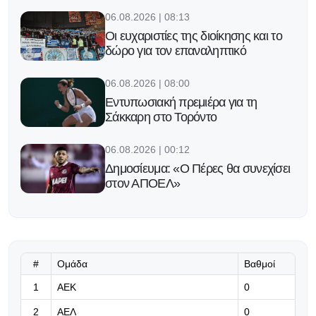
06.08.2026 | 08:13
Οι ευχαριστίες της διοίκησης και το
δώρο για τον επαναληπτικό
06.08.2026 | 08:00
Εντυπωσιακή πρεμιέρα για τη
Σάκκαρη στο Τορόντο
06.08.2026 | 00:12
Δημοσίευμα: «Ο Πέρες θα συνεχίσει
στον ΑΠΟΕΛ»
05.08.2026 | 23:59
Ο Τζόλης έδωσε ασίστ αλλά η
Άρσεναλ γνώρισε φιλική ήττα από
την Μπέτις (Βίντεο)
#
Ομάδα
Βαθμοί
1
ΑΕΚ
0
05.08.2026 | 23:46
2
ΑΕΛ
0
Έκαμψε την αντίσταση της Γκόρνικ