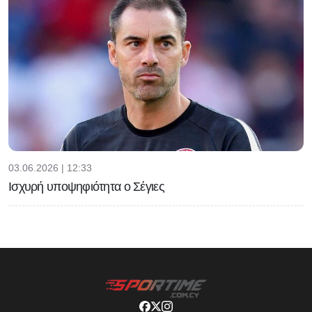
03.06.2026 | 12:33
Ισχυρή υποψηφιότητα ο Σέγιες