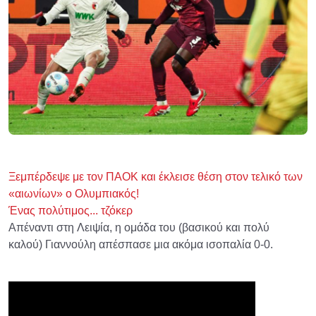
Ξεμπέρδεψε με τον ΠΑΟΚ και έκλεισε θέση στον τελικό των
«αιωνίων» ο Ολυμπιακός!
Ένας πολύτιμος... τζόκερ
Απέναντι στη Λειψία, η ομάδα του (βασικού και πολύ
καλού) Γιαννούλη απέσπασε μια ακόμα ισοπαλία 0-0.