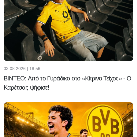
03.08.2026 | 18:56
ΒΙΝΤΕΟ: Από το Γυράδικο στο «Κίτρινο Τείχος» - Ο
Καρέτσας ψήφισε!