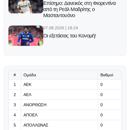
Επίσημο: Δανεικός στη Φιορεντίνα
από τη Ρεάλ Μαδρίτης ο
Μασταντουόνο
07.08.2026 | 18:24
Οι εξετάσεις του Κονομή!
07.08.2026 | 18:11
Ο Ολυμπιακός ανακοίνωσε τον γιο
του Τζιοβάνι και τον αδερφό του
Ρέτσου
#
Ομάδα
Βαθμοί
1
ΑΕΚ
0
07.08.2026 | 17:58
2
ΑΕΛ
0
Για πρώτη φορά από κοντά
3
ΑΝΟΡΘΩΣΗ
0
4
ΑΠΟΕΛ
0
07.08.2026 | 17:45
Το Ελεγκτικό Συνέδριο «πάγωσε»
5
ΑΠΟΛΛΩΝΑΣ
0
τα έργα στο ΣΕΦ,