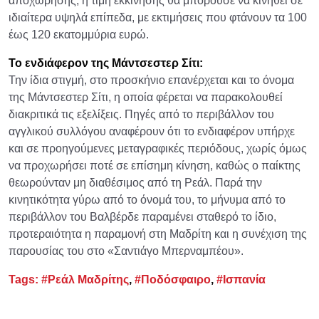
αποχώρησης, η τιμή εκκίνησης θα μπορούσε να κινηθεί σε
ιδιαίτερα υψηλά επίπεδα, με εκτιμήσεις που φτάνουν τα 100
έως 120 εκατομμύρια ευρώ.
Το ενδιάφερον της Μάντσεστερ Σίτι:
Την ίδια στιγμή, στο προσκήνιο επανέρχεται και το όνομα
της Μάντσεστερ Σίτι, η οποία φέρεται να παρακολουθεί
διακριτικά τις εξελίξεις. Πηγές από το περιβάλλον του
αγγλικού συλλόγου αναφέρουν ότι το ενδιαφέρον υπήρχε
και σε προηγούμενες μεταγραφικές περιόδους, χωρίς όμως
να προχωρήσει ποτέ σε επίσημη κίνηση, καθώς ο παίκτης
θεωρούνταν μη διαθέσιμος από τη Ρεάλ. Παρά την
κινητικότητα γύρω από το όνομά του, το μήνυμα από το
περιβάλλον του Βαλβέρδε παραμένει σταθερό το ίδιο,
προτεραιότητα η παραμονή στη Μαδρίτη και η συνέχιση της
παρουσίας του στο «Σαντιάγο Μπερναμπέου».
Tags:
#Ρεάλ Μαδρίτης
,
#Ποδόσφαιρο
,
#Ισπανία