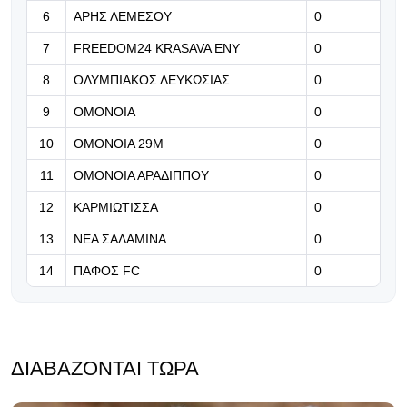
επαναπροκηρύσσεται το έργο
6
ΑΡΗΣ ΛΕΜΕΣΟΥ
0
7
FREEDOM24 KRASAVA ΕΝΥ
0
07.08.2026 | 17:32
Αποθέωση Όγιος για τον Μέσι μετά
8
ΟΛΥΜΠΙΑΚΟΣ ΛΕΥΚΩΣΙΑΣ
0
το νέο του σόου: «Είναι ο Πικάσο
9
ΟΜΟΝΟΙΑ
0
του ποδοσφαίρου»
10
ΟΜΟΝΟΙΑ 29Μ
0
07.08.2026 | 17:19
11
ΟΜΟΝΟΙΑ ΑΡΑΔΙΠΠΟΥ
0
Πάφος: Τα εισιτήρια για τον
επαναληπτικό
12
ΚΑΡΜΙΩΤΙΣΣΑ
0
13
ΝΕΑ ΣΑΛΑΜΙΝΑ
0
14
ΠΑΦΟΣ FC
0
ΔΙΑΒΆΖΟΝΤΑΙ ΤΏΡΑ