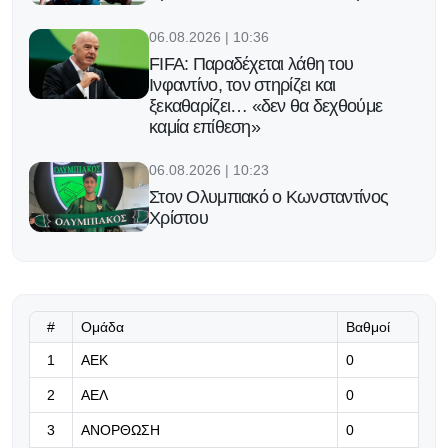
06.08.2026 | 10:36
FIFA: Παραδέχεται λάθη του
Ινφαντίνο, τον στηρίζει και
ξεκαθαρίζει… «δεν θα δεχθούμε
καμία επίθεση»
06.08.2026 | 10:23
Στον Ολυμπιακό ο Κωνσταντίνος
Χρίστου
06.08.2026 | 10:10
Εγγράφηκαν στην λίστα οι Άντερσον
και Εγκαμαλέου - εκτός ο Κορέια
#
Ομάδα
Βαθμοί
06.08.2026 | 09:57
1
ΑΕΚ
0
Το πρώτο βήμα γίνεται απόψε για
2
ΑΕΛ
0
την Ομόνοια
3
ΑΝΟΡΘΩΣΗ
0