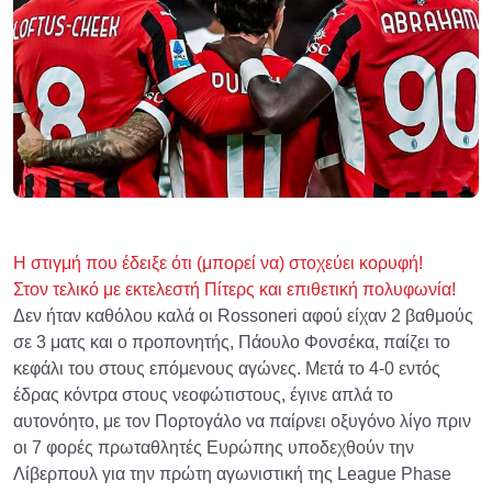
Η στιγμή που έδειξε ότι (μπορεί να) στοχεύει κορυφή!
Στον τελικό με εκτελεστή Πίτερς και επιθετική πολυφωνία!
Δεν ήταν καθόλου καλά οι Rossoneri αφού είχαν 2 βαθμούς
σε 3 ματς και ο προπονητής, Πάουλο Φονσέκα, παίζει το
κεφάλι του στους επόμενους αγώνες. Μετά το 4-0 εντός
έδρας κόντρα στους νεοφώτιστους, έγινε απλά το
αυτονόητο, με τον Πορτογάλο να παίρνει οξυγόνο λίγο πριν
οι 7 φορές πρωταθλητές Ευρώπης υποδεχθούν την
Λίβερπουλ για την πρώτη αγωνιστική της League Phase