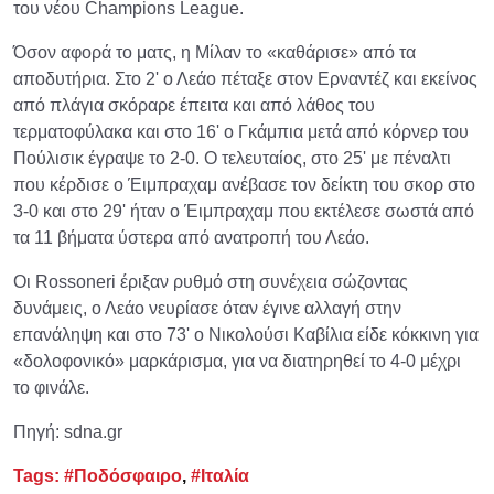
του νέου Champions League.
Όσον αφορά το ματς, η Μίλαν το «καθάρισε» από τα
αποδυτήρια. Στο 2' ο Λεάο πέταξε στον Ερναντέζ και εκείνος
από πλάγια σκόραρε έπειτα και από λάθος του
τερματοφύλακα και στο 16' ο Γκάμπια μετά από κόρνερ του
Πούλισικ έγραψε το 2-0. Ο τελευταίος, στο 25' με πέναλτι
που κέρδισε ο Έιμπραχαμ ανέβασε τον δείκτη του σκορ στο
3-0 και στο 29' ήταν ο Έιμπραχαμ που εκτέλεσε σωστά από
τα 11 βήματα ύστερα από ανατροπή του Λεάο.
Οι Rossoneri έριξαν ρυθμό στη συνέχεια σώζοντας
δυνάμεις, ο Λεάο νευρίασε όταν έγινε αλλαγή στην
επανάληψη και στο 73' ο Νικολούσι Καβίλια είδε κόκκινη για
«δολοφονικό» μαρκάρισμα, για να διατηρηθεί το 4-0 μέχρι
το φινάλε.
Πηγή: sdna.gr
Tags:
#Ποδόσφαιρο
,
#Ιταλία