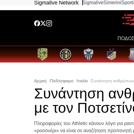
Sigmalive Network
Sigmalive
Simerini
Sport
ΠΟΔΟΣ
Αρχική
Ποδόσφαιρο
Ιταλία
Συνάντηση ανθρώπων τ
Συνάντηση ανθ
με τον Ποτσετίν
Πληροφορίες του Athletic κάνουν λόγο για ραντ
«ροσονέρι» να είναι σε αναζήτηση προπονητή με