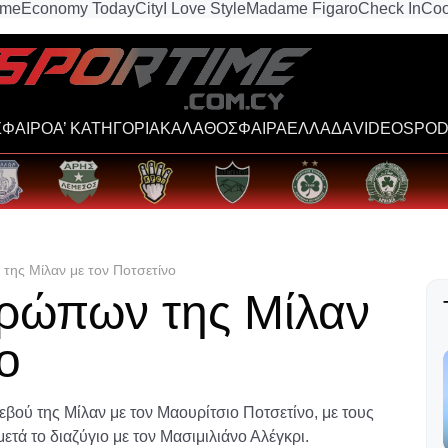
ime
Economy Today
City
I Love Style
Madame Figaro
Check In
Coo
ΦΑΙΡΟ
Α’ ΚΑΤΗΓΟΡΙΑ
ΚΑΛΑΘΟΣΦΑΙΡΑ
ΕΛΛΑΔΑ
VIDEOS
POD
ης Μίλαν με τον Ποτσετίνο
ρώπων της Μίλαν
ο
εβού της Μίλαν με τον Μαουρίτσιο Ποτσετίνο, με τους
τά το διαζύγιο με τον Μασιμιλιάνο Αλέγκρι.