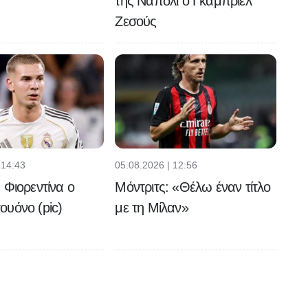
της Νάπολι ο Γκάμπριελ
Ζεσούς
 14:43
05.08.2026 | 12:56
 Φιορεντίνα ο
Μόντριτς: «Θέλω έναν τίτλο
υόνο (pic)
με τη Μίλαν»