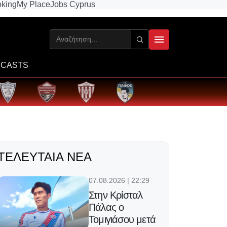
king
My Place
Jobs Cyprus
CASTS
ΤΕΛΕΥΤΑΊΑ ΝΈΑ
07.08.2026 | 22:29
Στην Κρίσταλ
Πάλας ο
Τομιγιάσου μετά