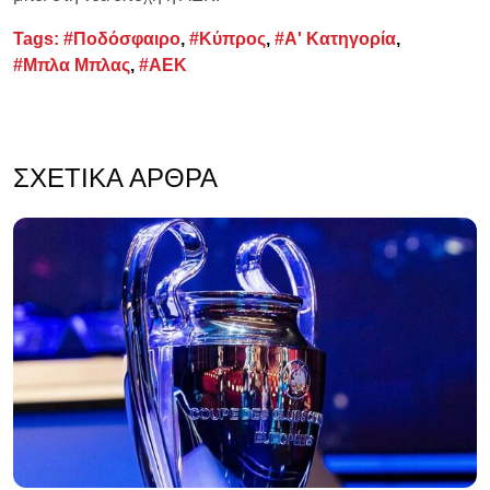
Tags:
#Ποδόσφαιρο
,
#Κύπρος
,
#Α' Κατηγορία
,
#Μπλα Μπλας
,
#ΑΕΚ
ΣΧΕΤΙΚΆ ΆΡΘΡΑ