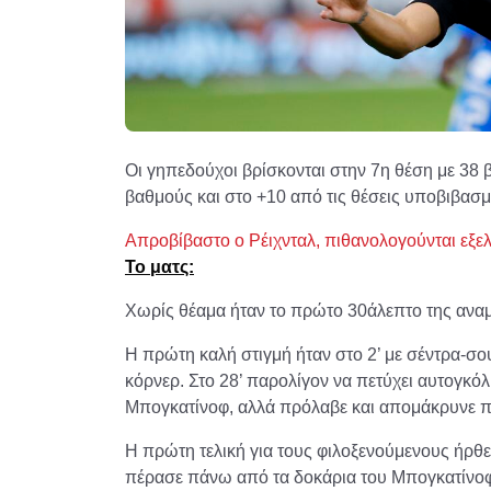
Οι γηπεδούχοι βρίσκονται στην 7η θέση με 38 
βαθμούς και στο +10 από τις θέσεις υποβιβασμ
Απροβίβαστο ο Ρέιχνταλ, πιθανολογούνται εξελ
Το ματς:
Χωρίς θέαμα ήταν το πρώτο 30άλεπτο της ανα
Η πρώτη καλή στιγμή ήταν στο 2’ με σέντρα-σ
κόρνερ. Στο 28’ παρολίγον να πετύχει αυτογκόλ
Μπογκατίνοφ, αλλά πρόλαβε και απομάκρυνε πρ
Η πρώτη τελική για τους φιλοξενούμενους ήρθε 
πέρασε πάνω από τα δοκάρια του Μπογκατίνο