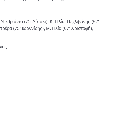
τε Ιριόντο (75’ Λίπσκι), Κ. Ηλία, Πεχλιβάνης (92'
ρέρα (75’ Ιωαννίδης), Μ. Ηλία (67’ Χριστοφή),
διος