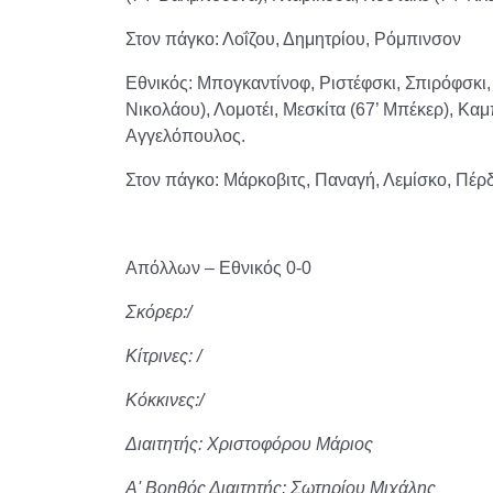
Στον πάγκο: Λοΐζου, Δημητρίου, Ρόμπινσον
Εθνικός: Μπογκαντίνοφ, Ριστέφσκι, Σπιρόφσκι, Ν
Νικολάου), Λομοτέι, Μεσκίτα (67’ Μπέκερ), Καμπ
Αγγελόπουλος.
Στον πάγκο: Μάρκοβιτς, Παναγή, Λεμίσκο, Πέρ
Απόλλων – Εθνικός 0-0
Σκόρερ:/
Κίτρινες: /
Κόκκινες:/
Διαιτητής: Χριστοφόρου Μάριος
Α' Βοηθός Διαιτητής: Σωτηρίου Μιχάλης