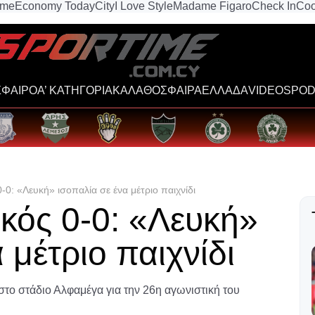
ime
Economy Today
City
I Love Style
Madame Figaro
Check In
Coo
ΦΑΙΡΟ
Α’ ΚΑΤΗΓΟΡΙΑ
ΚΑΛΑΘΟΣΦΑΙΡΑ
ΕΛΛΑΔΑ
VIDEOS
POD
-0: «Λευκή» ισοπαλία σε ένα μέτριο παιχνίδι
κός 0-0: «Λευκή»
 μέτριο παιχνίδι
το στάδιο Αλφαμέγα για την 26η αγωνιστική του