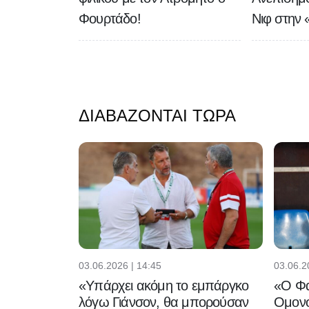
Φουρτάδο!
Νιφ στην 
ΔΙΑΒΆΖΟΝΤΑΙ ΤΏΡΑ
03.06.2026 | 14:45
03.06.2
«Υπάρχει ακόμη το εμπάργκο
«Ο Φα
λόγω Γιάνσον, θα μπορούσαν
Ομονο