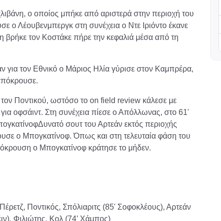
χλιβάνη, ο οποίος μπήκε από αριστερά στην περιοχή του
ε ο Λέουβενμπεργκ στη συνέχεια ο Ντε Ιριόντο έκανε
τη βρήκε τον Κοστάκε πήρε την κεφαλιά μέσα από τη
ταν για τον Εθνικό ο Μάριος Ηλία γύρισε στον Καμπρέρα,
απόκρουσε.
τον Ποντικού, ωστόσο το on field review κάλεσε με
για οφσάιντ. Στη συνέχεια πίεσε ο Απόλλωνας, στο 61'
ογκατίνοφΔυνατό σουτ του Αρτεάν εκτός περιοχής
ουσε ο Μπογκατίνοφ. Όπως και στη τελευταία φάση του
πόκρουση ο Μπογκατίνοφ κράτησε το μήδεν.
ρετζ, Ποντικός, Σπόλιαριτς (85' Σοφοκλέους), Αρτεάν
ιν), Φιλιώτης, Κολ (74’ Χάμπος)