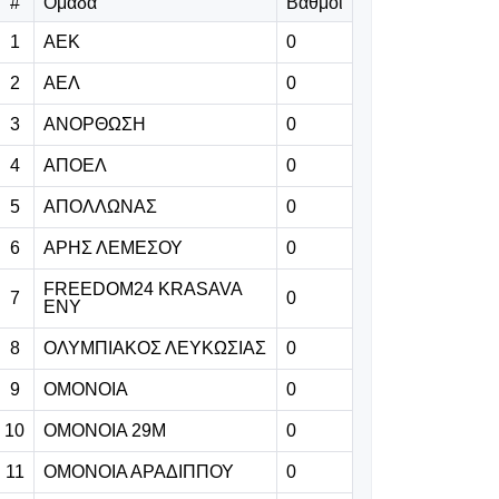
#
Ομάδα
Βαθμοί
το έργο
1
ΑΕΚ
0
07.08.2026 | 17:32
2
ΑΕΛ
0
Αποθέωση
Όγιος για τον
3
ΑΝΟΡΘΩΣΗ
0
Μέσι μετά το
4
ΑΠΟΕΛ
0
νέο του σόου:
«Είναι ο Πικάσο
5
ΑΠΟΛΛΩΝΑΣ
0
του
6
ΑΡΗΣ ΛΕΜΕΣΟΥ
0
ποδοσφαίρου»
FREEDOM24 KRASAVA
7
0
ΕΝΥ
07.08.2026 | 17:19
Πάφος: Τα
8
ΟΛΥΜΠΙΑΚΟΣ ΛΕΥΚΩΣΙΑΣ
0
εισιτήρια για τον
9
ΟΜΟΝΟΙΑ
0
επαναληπτικό
10
ΟΜΟΝΟΙΑ 29Μ
0
07.08.2026 | 17:06
11
ΟΜΟΝΟΙΑ ΑΡΑΔΙΠΠΟΥ
0
Έντονη η