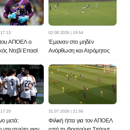
 17:13
02.08.2026 | 19:54
 του ΑΠΟΕΛ ο
Έμειναν στο μηδέν
κός Ντεβί Επασί
Ανόρθωση και Ατρόμητος
 17:29
31.07.2026 | 21:56
νο μετά:
Φιλική ήττα για τον ΑΠΟΕΛ
ο ντεμπούτο φαν
από τη Φορτούνα Σιτάρντ