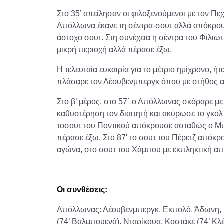
Στο 35’ απείλησαν οι φιλοξενούμενοι με τον Πε
Απόλλωνα έκανε τη σέντρα-σουτ αλλά απόκρουσ
άστοχο σουτ. Στη συνέχεια η σέντρα του Φιλιώ
μικρή περιοχή αλλά πέρασε έξω.
Η τελευταία ευκαιρία για το μέτριο ημίχρονο, ή
πλάσαρε τον Λέουβενμπεργκ όπου με στήθος 
Στο β’ μέρος, στο 57΄ ο Απόλλωνας σκόραρε με 
καθυστέρηση τον διαιτητή και ακύρωσε το γκολ 
τοσουτ του Ποντικού απόκρουσε ασταθώς ο Μπ
πέρασε έξω. Στο 87' το σουτ του Πέρετζ απόκρ
αγώνα, στο σουτ του Χάμπου με εκπληκτική α
Οι συνθέσεις:
Απόλλωνας: Λέουβενμπεργκ, Εκπολό, Άδωνη, Πέ
(74’ Βαλμπουενά), Νταρίκουα, Κοστάκε (74’ Κλέ