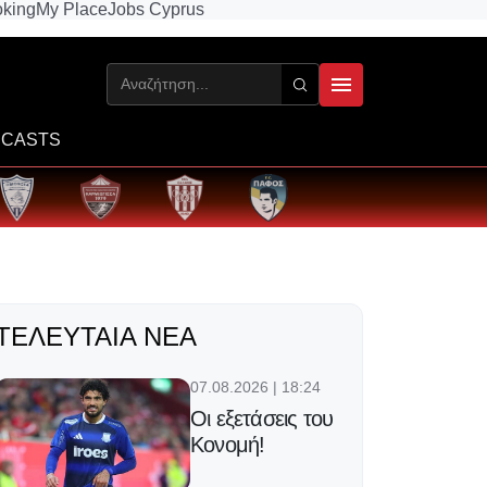
king
My Place
Jobs Cyprus
CASTS
ΤΕΛΕΥΤΑΊΑ ΝΈΑ
07.08.2026 | 18:24
Οι εξετάσεις του
Κονομή!