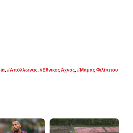
ία
,
#Απόλλωνας
,
#Εθνικός Άχνας
,
#Μάμας Φιλίππου