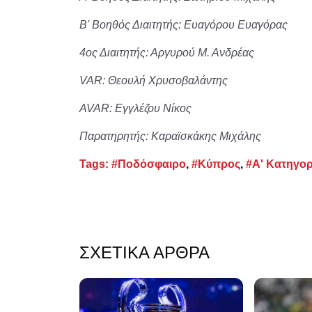
Β' Βοηθός Διαιτητής: Ευαγόρου Ευαγόρας
4ος Διαιτητής: Αργυρού Μ. Ανδρέας
VAR: Θεουλή Χρυσοβαλάντης
AVAR: Εγγλέζου Νίκος
Παρατηρητής: Καραϊσκάκης Μιχάλης
Tags:
#Ποδόσφαιρο
,
#Κύπρος
,
#Α' Κατηγορ
ΣΧΕΤΙΚΆ ΆΡΘΡΑ