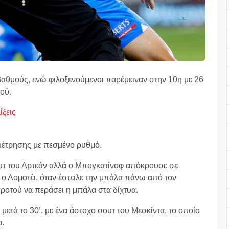
βαθμούς, ενώ φιλοξενούμενοι παρέμειναν στην 10η με 26
ού.
ίξεις
μέτρησης με πεσμένο ρυθμό.
ουτ του Αρτεάν αλλά ο Μπογκατίνοφ απόκρουσε σε
 ο Λομοτέι, όταν έστειλε την μπάλα πάνω από τον
οτού να περάσει η μπάλα στα δίχτυα.
μετά το 30’, με ένα άστοχο σουτ του Μεσκίντα, το οποίο
φ.