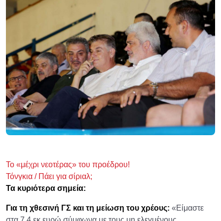
Το «μέχρι νεοτέρας» του προέδρου!
Τόνγκια / Πάει για σίριαλ;
Τα κυριότερα σημεία:
Για τη χθεσινή ΓΣ και τη μείωση του χρέους:
«Είμαστε
στα 7,4 εκ ευρώ σύμφωνα με τους μη ελεγμένους