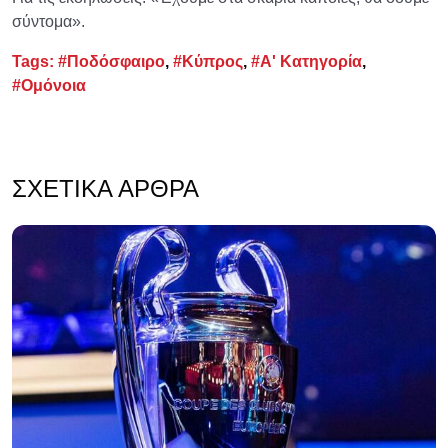
σύντομα».
Tags:
#Ποδόσφαιρο
,
#Κύπρος
,
#Α' Κατηγορία
,
#Ομόνοια
ΣΧΕΤΙΚΆ ΆΡΘΡΑ