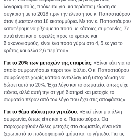
λογαριαμσούς, πρόκειται για μια τεράστια μείωση σε
συγκριση με το 2018 πριν την έλευση του κ. Παπασταύρου
όταν ήμασταν στα 18 εκατομμύρια. Με τον κ. Παπαστάυρου
καταφέραμε να ρίξουμε το ποσό με κάποιες συμφωνίες. Σε
αυτά είναι και οι οφειλές προς το κράτος και
διακανονισμούς, είναι ένα ποσό γύρω στα 4, 5 εκ για το
κράτος και άλλα 2,6 περίπου».
Για το 20% των μετοχών της εταιρείας
: «Είναι κάτι για το
οποίο συμφωνήσαμε πέρσι τον Ιούλιο. Ο κ. Παπασταύρου
συμφώνησε χωρίς κάποιο αντάλλαγμα ή υποχρέωση να
δώσει αυτό το 20%. Έχει λόγο και το σωματείο, όπως είχε
πάντα, αλλά αυτή την στιγμή διατηρεί και μετοχές το
σωματείο πέραν από τον λόγο που έχει στις αποφάσεις».
Για το θέμα ιδιόκτητου γηπέδου:
«Εκεί είναι μια άλλη
συμφωνία, όπως είπε και ο κ. Παπαστεύρου. Θα
παραχωρηθούν άλλες μετοχές στο σωματείο, είναι κάτι
ξεχωριστό το ποδοσφαιρικό τμήμα και το γήπεδο. Για τις