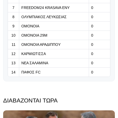
7
FREEDOM24 KRASAVA ΕΝΥ
0
06.08.2026 | 20:37
8
ΟΛΥΜΠΙΑΚΟΣ ΛΕΥΚΩΣΙΑΣ
0
Τους ενώνει το «τριφύλλι»
9
ΟΜΟΝΟΙΑ
0
10
ΟΜΟΝΟΙΑ 29Μ
0
11
ΟΜΟΝΟΙΑ ΑΡΑΔΙΠΠΟΥ
0
12
ΚΑΡΜΙΩΤΙΣΣΑ
0
13
ΝΕΑ ΣΑΛΑΜΙΝΑ
0
14
ΠΑΦΟΣ FC
0
ΔΙΑΒΆΖΟΝΤΑΙ ΤΏΡΑ