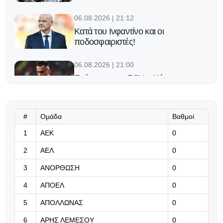
06.08.2026 | 21:12
Κατά του Ινφαντίνο και οι
ποδοσφαιριστές!
06.08.2026 | 21:00
Επίσημα στην PSV ο Κόστιτς
06.08.2026 | 20:57
#
Ομάδα
Βαθμοί
ΒΙΝΤΕΟ: Η πρώτη επιθεώρηση
1
ΑΕΚ
0
μετά τη διακοπή!
2
ΑΕΛ
0
06.08.2026 | 20:52
3
ΑΝΟΡΘΩΣΗ
0
Φιλική νίκη της ΑΕΛ επί του
Ατρομήτου στην Πολωνία
4
ΑΠΟΕΛ
0
5
ΑΠΟΛΛΩΝΑΣ
0
06.08.2026 | 20:50
«Η κατάσταση αξιολογείται...»
6
ΑΡΗΣ ΛΕΜΕΣΟΥ
0