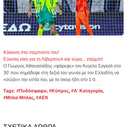
Κόκκινη στο ντεμπούτο του!
Εύκολη νίκη για τη Λίβερπουλ και τώρα... ντέρμπι!
Ο Γιώργος Αθανασιάδης «ψάρεψε» τον Άνχελο Σαγκάλ στο
30' που σημάδεψε στη δεξιά του γωνία με τον Ελλαδίτη να
«σώζει» την εστία του, με το σκορ ήδη στο 1-0.
Tags:
#Ποδόσφαιρο
,
#Κύπρος
,
#Α' Κατηγορία
,
#Μπλα Μπλας
,
#ΑΕΚ
ΣΧΕΤΙΚΆ ΆΡΘΡΑ