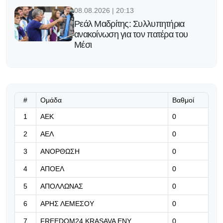
08.08.2026 | 20:13
Ρεάλ Μαδρίτης: Συλλυπητήρια
ανακοίνωση για τον πατέρα του
Μέσι
08.08.2026 | 20:00
Live: ΑΠΟΕΛ-Κηφισιά 2-0
#
Ομάδα
Βαθμοί
08.08.2026 | 19:49
1
ΑΕΚ
0
Και δεύτερη αναγκαστική αλλαγή για
2
ΑΕΛ
0
Ομόνοια Αρ.
3
ΑΝΟΡΘΩΣΗ
0
08.08.2026 | 19:36
4
ΑΠΟΕΛ
0
Αναγκαστική αλλαγή στο ΑΕΚ-
Ομόνοια Αρ.
5
ΑΠΟΛΛΩΝΑΣ
0
6
ΑΡΗΣ ΛΕΜΕΣΟΥ
0
08.08.2026 | 19:23
Η εντεκάδα του Παπαδόπουλου για
7
FREEDOM24 KRASAVA ΕΝΥ
0