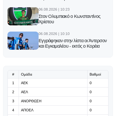
06.08.2026 | 10:23
Στον Ολυμπιακό ο Κωνσταντίνος
Χρίστου
06.08.2026 | 10:10
Εγγράφηκαν στην λίστα οι Άντερσον
και Εγκαμαλέου - εκτός ο Κορέια
06.08.2026 | 09:57
Το πρώτο βήμα γίνεται απόψε για
την Ομόνοια
#
Ομάδα
Βαθμοί
06.08.2026 | 09:44
1
ΑΕΚ
0
Ο Χεζόνια αποχαιρέτησε τη Ρεάλ
2
ΑΕΛ
0
Μαδρίτης: «Εύχομαι οι δρόμοι μας
να συναντηθούν ξανά»
3
ΑΝΟΡΘΩΣΗ
0
4
ΑΠΟΕΛ
0
06.08.2026 | 09:31