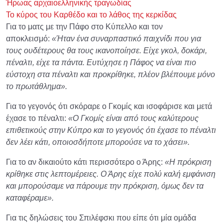
Ήρωας αρχαιοελληνικής τραγωδίας
Το κύρος του Καρθέδο και το λάθος της κερκίδας
Για το ματς με την Πάφο στο Κύπελλο και τον
αποκλεισμό:
«Ήταν ένα συναρπαστικό παιχνίδι που για
τους ουδέτερους θα τους ικανοποίησε. Είχε γκολ, δοκάρι,
πέναλτι, είχε τα πάντα. Ευτύχησε η Πάφος να είναι πιο
εύστοχη στα πέναλτι και προκρίθηκε, πλέον βλέπουμε μόνο
το πρωτάθλημα».
Για το γεγονός ότι σκόραρε ο Γκομίς και ισοφάρισε και μετά
έχασε το πέναλτι:
«Ο Γκομίς είναι από τους καλύτερους
επιθετικούς στην Κύπρο και το γεγονός ότι έχασε το πέναλτι
δεν λέει κάτι, οποιοσδήποτε μπορούσε να το χάσει».
Για το αν δικαιούτο κάτι περισσότερο ο Άρης:
«Η πρόκριση
κρίθηκε στις λεπτομέρειες. Ο Άρης είχε πολύ καλή εμφάνιση
και μπορούσαμε να πάρουμε την πρόκριση, όμως δεν τα
καταφέραμε».
Για τις δηλώσεις του Σπιλέφσκι που είπε ότι μία ομάδα