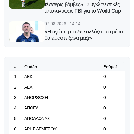
τέσσερις βόμβες» - Συγκλονιστικές
αποκαλύψεις FBI για το World Cup
07.08.2026 | 14:14
«Η αγάπη μου δεν αλλάζει, μια μέρα
θα είμαστε ξανά μαζί»
07.08.2026 | 14:04
Γερά στο κόλπο της πρόκρισης που
δεν απαιτεί θαύμα
#
Ομάδα
Βαθμοί
1
ΑΕΚ
0
07.08.2026 | 13:51
2
ΑΕΛ
0
«Μας εκφράζει απόλυτα το
επετειακό σήμα μας»
3
ΑΝΟΡΘΩΣΗ
0
4
ΑΠΟΕΛ
07.08.2026 | 13:38
0
Η Άντερλεχτ έβαλε τέλος σε ένα
5
ΑΠΟΛΛΩΝΑΣ
0
αήττητο 17 ετών του ΠΑΟΚ
6
ΑΡΗΣ ΛΕΜΕΣΟΥ
0