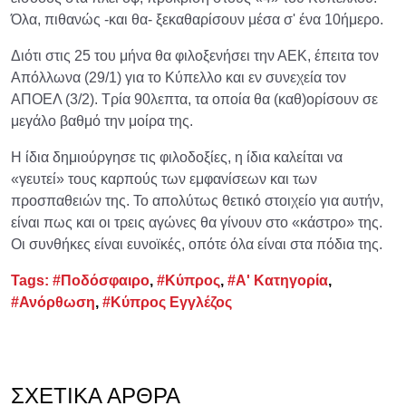
Όλα, πιθανώς -και θα- ξεκαθαρίσουν μέσα σ' ένα 10ήμερο.
Διότι στις 25 του μήνα θα φιλοξενήσει την ΑΕΚ, έπειτα τον
Απόλλωνα (29/1) για το Κύπελλο και εν συνεχεία τον
ΑΠΟΕΛ (3/2). Τρία 90λεπτα, τα οποία θα (καθ)ορίσουν σε
μεγάλο βαθμό την μοίρα της.
Η ίδια δημιούργησε τις φιλοδοξίες, η ίδια καλείται να
«γευτεί» τους καρπούς των εμφανίσεων και των
προσπαθειών της. Το απολύτως θετικό στοιχείο για αυτήν,
είναι πως και οι τρεις αγώνες θα γίνουν στο «κάστρο» της.
Οι συνθήκες είναι ευνοϊκές, οπότε όλα είναι στα πόδια της.
Tags:
#Ποδόσφαιρο
,
#Κύπρος
,
#Α' Κατηγορία
,
#Ανόρθωση
,
#Κύπρος Εγγλέζος
ΣΧΕΤΙΚΆ ΆΡΘΡΑ