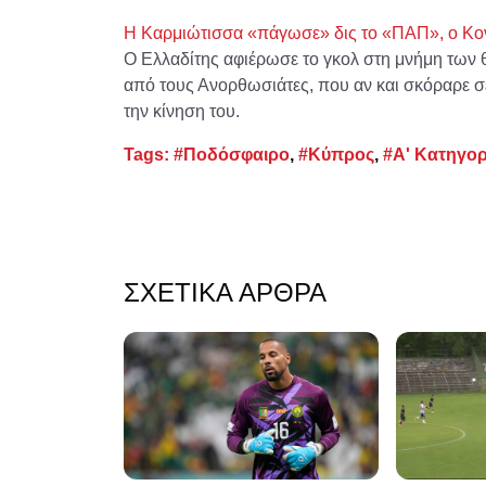
Η Καρμιώτισσα «πάγωσε» δις το «ΠΑΠ», ο Κο
Ο Ελλαδίτης αφιέρωσε το γκολ στη μνήμη των
από τους Ανορθωσιάτες, που αν και σκόραρε σε
την κίνηση του.
Tags:
#Ποδόσφαιρο
,
#Κύπρος
,
#Α' Κατηγορ
ΣΧΕΤΙΚΆ ΆΡΘΡΑ