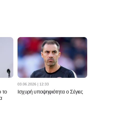
«Παιξαμε με
θάρρος, όμως η
πρόκριση
παραμένει
ανοιχτή»
05.08.2026 | 22:37
Επίθεση φωτιά -
Άμυνα ατσάλι!
05.08.2026 | 22:25
Επίσημα νέος
03.06.2026 | 12:33
προπονητής της
 το
Ισχυρή υποψηφιότητα ο Σέγιες
Νιούκαστλ ο
α
Γιάισλε