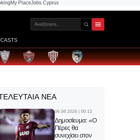
king
My Place
Jobs Cyprus
CASTS
ΤΕΛΕΥΤΑΊΑ ΝΈΑ
06.08.2026 | 00:12
Δημοσίευμα: «Ο
Πέρες θα
συνεχίσει στον