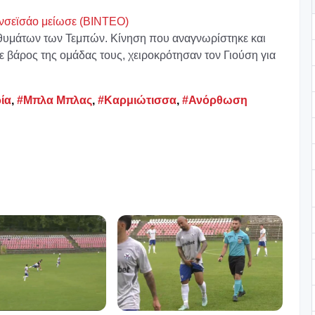
νσεϊσάο μείωσε (ΒΙΝΤΕΟ)
 θυμάτων των Τεμπών. Κίνηση που αναγνωρίστηκε και
 βάρος της ομάδας τους, χειροκρότησαν τον Γιούση για
ία
,
#Μπλα Μπλας
,
#Καρμιώτισσα
,
#Ανόρθωση