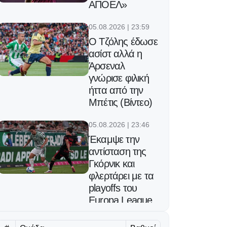
ΑΠΟΕΛ»
05.08.2026 | 23:59
Ο Τζόλης έδωσε
ασίστ αλλά η
Άρσεναλ
γνώρισε φιλική
ήττα από την
Μπέτις (Βίντεο)
05.08.2026 | 23:46
Έκαμψε την
αντίσταση της
Γκόρνικ και
φλερτάρει με τα
playoffs του
Europa League
η Φερεντσβάρος