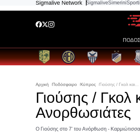
Sigmalive Network
Sigmalive
Simerini
Sport
ΠΟΔΟΣ
Αρχική
Ποδόσφαιρο
Κύπρος
Γιούσης / Γκολ και.
Γιούσης / Γκολ 
Ανορθωσιάτες
Ο Γιούσης στο 7' του Ανόρθωση - Καρμιώτισσα 