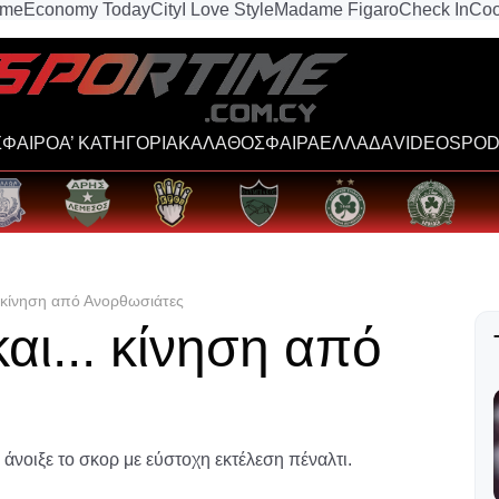
ime
Economy Today
City
I Love Style
Madame Figaro
Check In
Coo
ΦΑΙΡΟ
Α’ ΚΑΤΗΓΟΡΙΑ
ΚΑΛΑΘΟΣΦΑΙΡΑ
ΕΛΛΑΔΑ
VIDEOS
POD
.. κίνηση από Ανορθωσιάτες
και... κίνηση από
άνοιξε το σκορ με εύστοχη εκτέλεση πέναλτι.