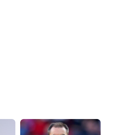
«Κλείνει» το
πρόγραμμα των
φιλικών