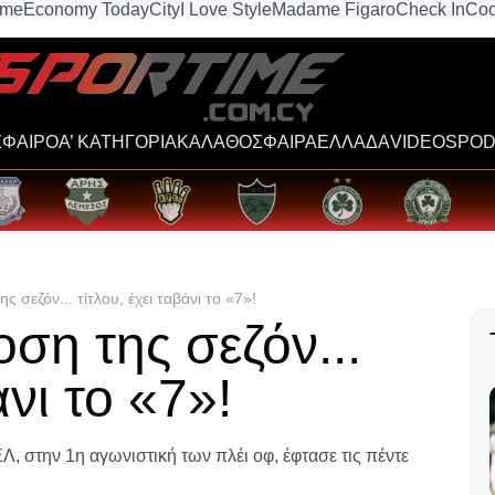
ime
Economy Today
City
I Love Style
Madame Figaro
Check In
Coo
ΦΑΙΡΟ
Α’ ΚΑΤΗΓΟΡΙΑ
ΚΑΛΑΘΟΣΦΑΙΡΑ
ΕΛΛΑΔΑ
VIDEOS
POD
ς σεζόν... τίτλου, έχει ταβάνι το «7»!
ση της σεζόν...
άνι το «7»!
, στην 1η αγωνιστική των πλέι οφ, έφτασε τις πέντε