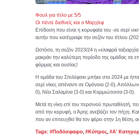
Φουλ για τίτλο με 5/5
Οι πέντε διεθνείς και ο Μαρχίεφ
Επίδοση που είναι η κορυφαία του -σε σερί νι
αυτήν που κατέγραψε την σεζόν του τίτλου (202
Ωστόσο, τη σεζόν 2023/24 η «ελαφρά ταξιαρχία
μακράν την καλύτερη περίοδο της ομάδας σε ε
φόρμας και ουσίας!
Η ομάδα του Σπιλέφσκι μπήκε στο 2024 με ήττ
σερί νίκες απέναντι σε Ομόνοια (2-0), Απόλλωνα
0), Νέα Σαλαμίνα (3-0) και Καρμιώτισσα (3-0).
Μετά τη νίκη επί του περσινού πρωταθλητή, που
από την κορυφή, ο Άρης ανεβάζει τον πήχη. Και
που αν επιτευχθεί θα τον φέρει στην 1η θέση,
Tags:
#Ποδόσφαιρο
,
#Κύπρος
,
#Α' Κατηγορ