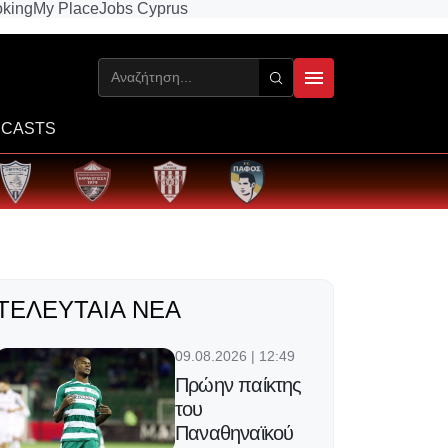
king
My Place
Jobs Cyprus
CASTS
ΤΕΛΕΥΤΑΊΑ ΝΈΑ
09.08.2026 | 12:49
Πρώην παίκτης
του
Παναθηναϊκού