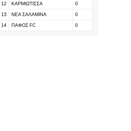
12
ΚΑΡΜΙΩΤΙΣΣΑ
«Μεγάλο
0
φαβορί για τη
13
ΝΕΑ ΣΑΛΑΜΙΝΑ
0
League Phase
του Champions
14
ΠΑΦΟΣ FC
0
League η ΑΕΚ»
09.08.2026 | 11:18
Στόχος η
ετοιμότητα για
την πρεμιέρα
09.08.2026 | 11:05
Shanghai
Masters: Η
επιστροφή του
Φέντερερ
09.08.2026 | 10:52