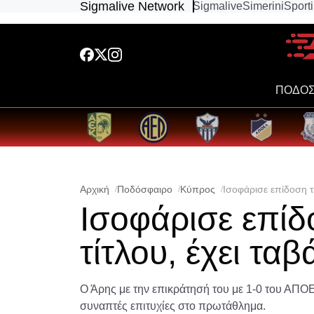
Sigmalive Network
Sigmalive
Simerini
Sport
ΠΟΔΟΣ
Αρχική
Ποδόσφαιρο
Κύπρος
Ισοφάρισε επίδοση τη
Ισοφάρισε επίδο
τίτλου, έχει ταβ
Ο Άρης με την επικράτησή του με 1-0 του ΑΠΟΕΛ
συναπτές επιτυχίες στο πρωτάθλημα.