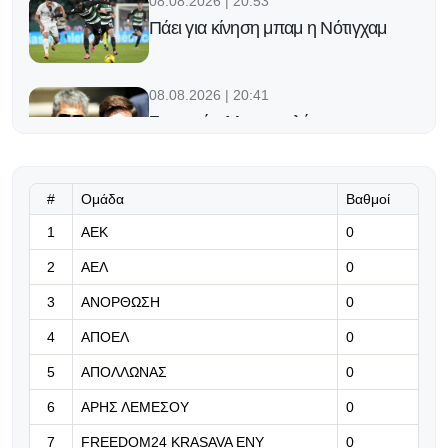
08.08.2026 | 20:53
Πάει για κίνηση μπαμ η Νότιγχαμ
08.08.2026 | 20:41
Συγκινεί η Μπαρτσελόνα για τον
πατέρα του Μέσι: «Ευχαριστούμε
για την εμπιστοσύνη»
#
Ομάδα
Βαθμοί
08.08.2026 | 20:27
1
ΑΕΚ
Με πρόεδρο η σημερινή
0
προπόνηση (φωτορεπορτάζ)
2
ΑΕΛ
0
08.08.2026 | 20:13
3
ΑΝΟΡΘΩΣΗ
0
Ρεάλ Μαδρίτης: Συλλυπητήρια
4
ΑΠΟΕΛ
0
ανακοίνωση για τον πατέρα του
Μέσι
5
ΑΠΟΛΛΩΝΑΣ
0
6
ΑΡΗΣ ΛΕΜΕΣΟΥ
0
08.08.2026 | 20:00
Live: ΑΠΟΕΛ-Κηφισιά 2-0
7
FREEDOM24 KRASAVA ΕΝΥ
0