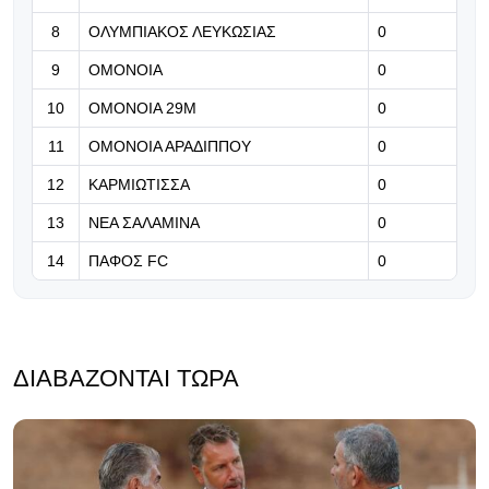
8
ΟΛΥΜΠΙΑΚΟΣ ΛΕΥΚΩΣΙΑΣ
0
08.08.2026 | 19:49
9
ΟΜΟΝΟΙΑ
0
Και δεύτερη αναγκαστική αλλαγή για
10
ΟΜΟΝΟΙΑ 29Μ
0
Ομόνοια Αρ.
11
ΟΜΟΝΟΙΑ ΑΡΑΔΙΠΠΟΥ
0
12
ΚΑΡΜΙΩΤΙΣΣΑ
0
13
ΝΕΑ ΣΑΛΑΜΙΝΑ
0
14
ΠΑΦΟΣ FC
0
ΔΙΑΒΆΖΟΝΤΑΙ ΤΏΡΑ