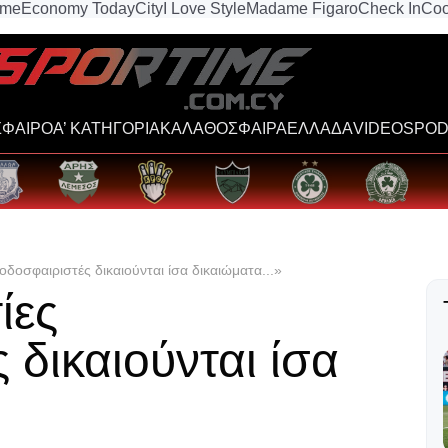
ime
Economy Today
City
I Love Style
Madame Figaro
Check In
Coo
ΦΑΙΡΟ
Α’ ΚΑΤΗΓΟΡΙΑ
ΚΑΛΑΘΟΣΦΑΙΡΑ
ΕΛΛΑΔΑ
VIDEOS
POD
οδοσφαιριστές δικαιούνται ίσα δικαιώματα...»
ίες
 δικαιούνται ίσα