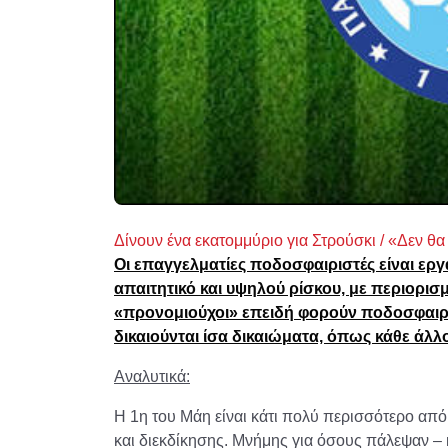
Δίνουν ένα εκατομμύριο για Στρούσκι / «Δεν θα
Οι επαγγελματίες ποδοσφαιριστές είναι εργ
απαιτητικό και υψηλού ρίσκου, με περιορισμ
«προνομιούχοι» επειδή φορούν ποδοσφαιρικ
δικαιούνται ίσα δικαιώματα, όπως κάθε άλλ
Αναλυτικά:
Η 1η του Μάη είναι κάτι πολύ περισσότερο από
και διεκδίκησης. Μνήμης για όσους πάλεψαν – 