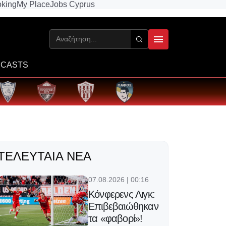
king
My Place
Jobs Cyprus
CASTS
ΤΕΛΕΥΤΑΊΑ ΝΈΑ
07.08.2026 | 00:16
Κόνφερενς Λιγκ:
Επιβεβαιώθηκαν
τα «φαβορί»!