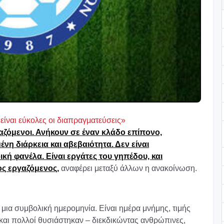
 είναι εύκολες οι διαπραγματεύσεις»
αζόμενοι. Ανήκουν σε έναν κλάδο επίπονο,
ένη διάρκεια και αβεβαιότητα. Δεν είναι
ή φανέλα. Είναι εργάτες του γηπέδου, και
ος εργαζόμενος,
αναφέρει μεταξύ άλλων η ανακοίνωση.
 μια συμβολική ημερομηνία. Είναι ημέρα μνήμης, τιμής
και πολλοί θυσιάστηκαν – διεκδικώντας ανθρώπινες,