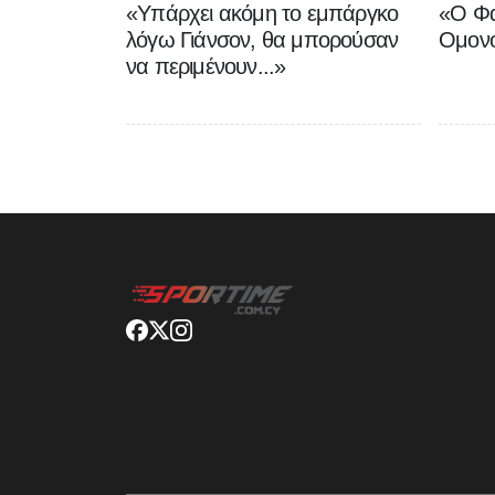
«Υπάρχει ακόμη το εμπάργκο
«Ο Φα
λόγω Γιάνσον, θα μπορούσαν
Ομονο
να περιμένουν...»