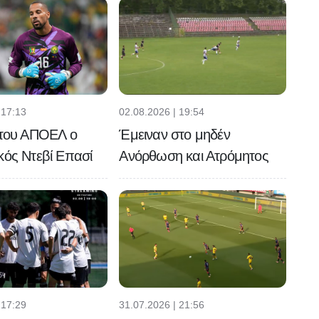
 17:13
02.08.2026 | 19:54
 του ΑΠΟΕΛ ο
Έμειναν στο μηδέν
κός Ντεβί Επασί
Ανόρθωση και Ατρόμητος
 17:29
31.07.2026 | 21:56