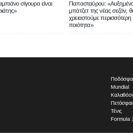
μπιάνο σίγουρα είναι
Παπασταύρου: «Αυξημένο
ιάτης»
μπάτζετ της νέας σεζόν, θ
χρειαστούμε περισσότερη
ποιότητα»
Ποδόσφα
Mundial
Καλαθόσ
Πετόσφα
Τένις
Formula 