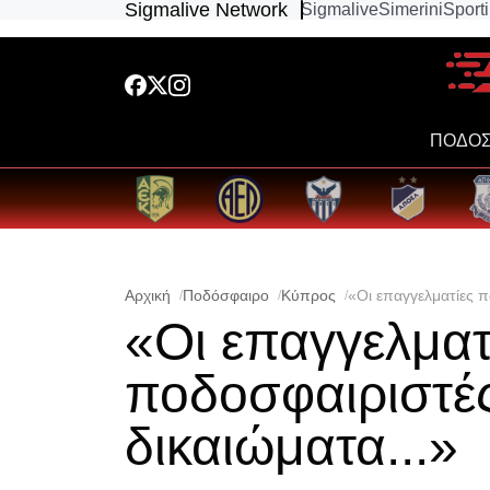
Sigmalive Network
Sigmalive
Simerini
Sport
ΠΟΔΟΣ
Αρχική
Ποδόσφαιρο
Κύπρος
«Οι επαγγελματίες π
«Οι επαγγελματ
ποδοσφαιριστές
δικαιώματα...»