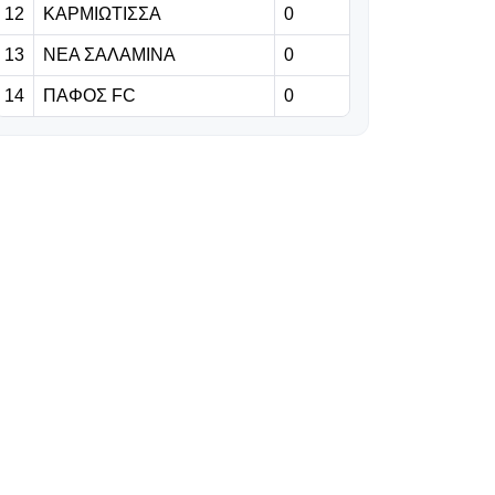
12
ΚΑΡΜΙΩΤΙΣΣΑ
0
06.08.2026 | 23:06
13
ΝΕΑ ΣΑΛΑΜΙΝΑ
0
Έχασε από την
14
ΠΑΦΟΣ FC
0
Άντερλεχτ ο
ΠΑΟΚ, όλα για
όλα στο Βέλγιο!
06.08.2026 | 22:59
«Η διαδρομή της
γαλαζοκίτρινης
ασπίδας στον
χρόνο» (vid)
06.08.2026 | 22:55
Πρόβλημα με
Κίνα, στη θέση
του ο Σέμα