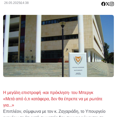
26.05.2025
14:38
Η μεγάλη επιστροφή -και πρόκληση- του Μπεργκ
«Μετά από ό,τι κατάφερα, δεν θα έπρεπε να με ρωτάτε
για...»
Επιπλέον, σύμφωνα με τον κ. Ζαχαριάδη, το Υπουργείο