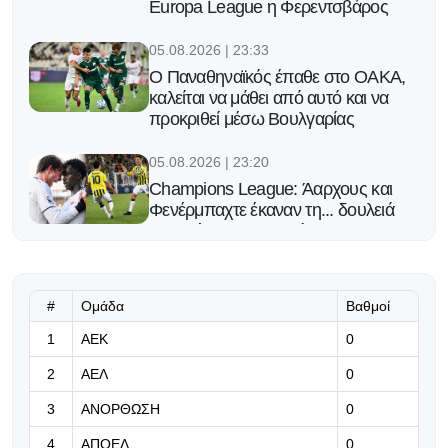
Europa League η Φερεντσβάρος
05.08.2026 | 23:33
Ο Παναθηναϊκός έπαθε στο ΟΑΚΑ,
καλείται να μάθει από αυτό και να
προκριθεί μέσω Βουλγαρίας
05.08.2026 | 23:20
Champions League: Άαρχους και
Φενέρμπαχτε έκαναν τη... δουλειά
και απέκτησαν προβάδισμα
πρόκρισης στα playoffs
05.08.2026 | 23:10
#
Ομάδα
Βαθμοί
Πειστική εικόνα, πολύτιμο
1
ΑΕΚ
0
προβάδισμα
2
ΑΕΛ
0
05.08.2026 | 22:58
3
ΑΝΟΡΘΩΣΗ
0
Ελαμψε ξανά ο Τζόλης: Εδωσε την
ασίστ στο γκολ της Αρσεναλ
4
ΑΠΟΕΛ
0