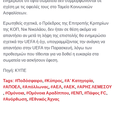
ενημέρωσε ότι εφτά σωματεία δεν συμμορφώνονται σε
σχέση με τις οφειλές τους στο Ταμείο Κοινωνικών
Ασφαλίσεων.
Ερωτηθείς σχετικά, ο Πρόεδρος της Επιτροπής Κριτηρίων
της ΚΟΠ, Νικ Νικολάου, δεν ήταν σε θέση ακόμα να
απαντήσει αν μετά τη λήψη της επιστολής θα ενημερώσει
σχετικά την UEFA ή όχι, υπογραμμίζοντας την ανάγκη να
απαντήσει στην UEFA την Παρασκευή, λόγω των
προθεσμιών που τίθενται για να δοθεί η ευκαιρία στα
σωματεία να ασκήσουν έφεση.
Πηγή: ΚΥΠΕ
Tags:
#Ποδόσφαιρο
,
#Κύπρος
,
#Α' Κατηγορία
,
#ΑΠΟΕΛ
,
#Απόλλωνας
,
#ΑΕΛ
,
#ΑΕΚ
,
#ΑΡΗΣ ΛΕΜΕΣΟΥ
,
#Ομόνοια
,
#Ομόνοια Αραδίππου
,
#ΕΝΠ
,
#Πάφος FC
,
#Ανόρθωση
,
#Εθνικός Άχνας