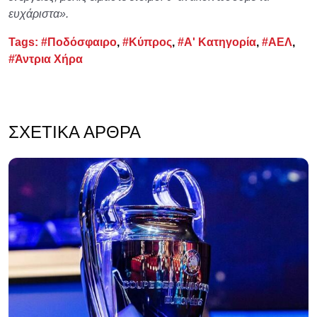
ευχάριστα».
Tags:
#Ποδόσφαιρο
,
#Κύπρος
,
#Α' Κατηγορία
,
#ΑΕΛ
,
#Άντρια Χήρα
ΣΧΕΤΙΚΆ ΆΡΘΡΑ