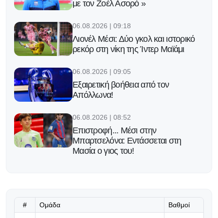
με τον Ζοέλ Ασορό »
06.08.2026 | 09:18
Λιονέλ Μέσι: Δύο γκολ και ιστορικό
ρεκόρ στη νίκη της Ίντερ Μαϊάμι
06.08.2026 | 09:05
Εξαιρετική βοήθεια από τον
Απόλλωνα!
06.08.2026 | 08:52
Επιστροφή... Μέσι στην
Μπαρτσελόνα: Εντάσσεται στη
Μασία ο γιος του!
06.08.2026 | 08:39
Ο Ινφαντίνο υπόσχεται τον τελικό
του Μundial 2030 στο Μαρόκο για
να πάρει δημόσια στήριξη!
#
Ομάδα
Βαθμοί