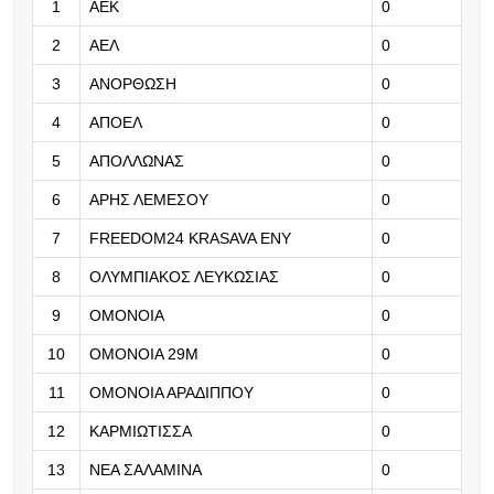
1
ΑΕΚ
0
06.08.2026 | 08:26
2
ΑΕΛ
0
Λιβάι Γκαρσία: “Πείστηκα από το
πρότζεκτ και τις φιλοδοξίες του
3
ΑΝΟΡΘΩΣΗ
0
Παναθηναϊκού”
4
ΑΠΟΕΛ
0
06.08.2026 | 08:13
5
ΑΠΟΛΛΩΝΑΣ
0
Οι ευχαριστίες της διοίκησης και το
δώρο για τον επαναληπτικό
6
ΑΡΗΣ ΛΕΜΕΣΟΥ
0
7
FREEDOM24 KRASAVA ΕΝΥ
0
06.08.2026 | 08:00
Εντυπωσιακή πρεμιέρα για τη
8
ΟΛΥΜΠΙΑΚΟΣ ΛΕΥΚΩΣΙΑΣ
0
Σάκκαρη στο Τορόντο
9
ΟΜΟΝΟΙΑ
0
06.08.2026 | 00:12
10
ΟΜΟΝΟΙΑ 29Μ
0
Δημοσίευμα: «Ο Πέρες θα συνεχίσει
11
ΟΜΟΝΟΙΑ ΑΡΑΔΙΠΠΟΥ
0
στον ΑΠΟΕΛ»
12
ΚΑΡΜΙΩΤΙΣΣΑ
0
13
ΝΕΑ ΣΑΛΑΜΙΝΑ
0