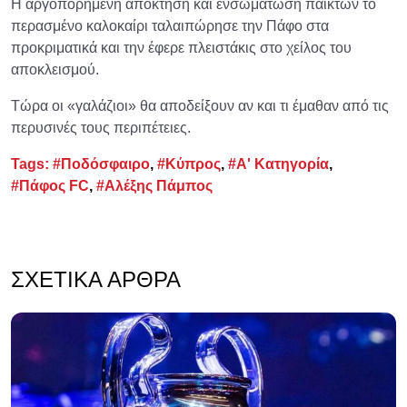
Η αργοπορημένη απόκτηση και ενσωμάτωση παικτών το
περασμένο καλοκαίρι ταλαιπώρησε την Πάφο στα
προκριματικά και την έφερε πλειστάκις στο χείλος του
αποκλεισμού.
Τώρα οι «γαλάζιοι» θα αποδείξουν αν και τι έμαθαν από τις
περυσινές τους περιπέτειες.
Tags:
#Ποδόσφαιρο
,
#Κύπρος
,
#Α' Κατηγορία
,
#Πάφος FC
,
#Αλέξης Πάμπος
ΣΧΕΤΙΚΆ ΆΡΘΡΑ