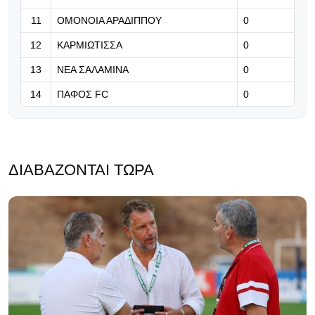
«Να είμαστε ανταγωνιστικοί
11
ΟΜΟΝΟΙΑ ΑΡΑΔΙΠΠΟΥ
0
απέναντι σε κάθε αντίπαλο»
12
ΚΑΡΜΙΩΤΙΣΣΑ
0
13
ΝΕΑ ΣΑΛΑΜΙΝΑ
0
14
ΠΑΦΟΣ FC
0
ΔΙΑΒΆΖΟΝΤΑΙ ΤΏΡΑ