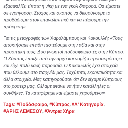
εξασφαλίζει τίποτα η νίκη με ένα γκολ διαφορά. Θα είμαστε
σε εγρήγορση. Στόχος και σκοπός να διευρύνουμε το
προβάδισμα στον επαναληπτικό και να πάρουμε την
πρόκριση».
Για τις μεταγραφές των Χαραλάμπους και Κακουλλή
: «Τους
αποκτήσαμε επειδή πιστεύουμε στην αξία και στην
προοπτική τους. Δυο γνωστοί ποδοσφαιριστές στην Κύπρο.
Ο Χάμπος έπαιξε από την αρχή και νομίζω προσαρμόστηκε
και είχε πολύ καλή παρουσία. Ο Κακουλλής έχει στοιχεία
που θέλουμε στο παιχνίδι μας. Ταχύτητα, εκρηκτικότητα και
άλλα στοιχεία. Μας κατηγορούσαν ότι δεν είχαμε Κύπριους
στο ρόστερ μας. Θέλαμε φτάνει να ήταν κατάλληλες οι
συνθήκες. Τα καταφέραμε και είμαστε χαρούμενοι»
.
Tags:
#Ποδόσφαιρο
,
#Κύπρος
,
#Α' Κατηγορία
,
#ΑΡΗΣ ΛΕΜΕΣΟΥ
,
#Άντρια Χήρα