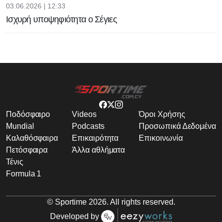
03.06.2026 | 12:33
Ισχυρή υποψηφιότητα ο Σέγιες
Ποδόσφαιρο
Videos
Όροι Χρήσης
Mundial
Podcasts
Προσωπικά Δεδομένα
Καλαθόσφαιρα
Επικαιρότητα
Επικοινωνία
Πετόσφαιρα
Άλλα αθλήματα
Τένις
Formula 1
© Sportime
2026
. All rights reserved.
Developed by