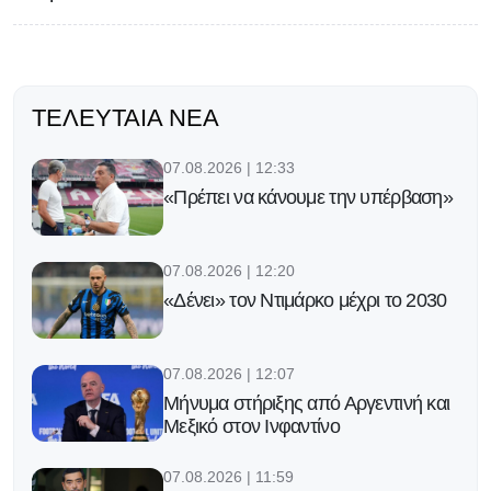
ΤΕΛΕΥΤΑΊΑ ΝΈΑ
07.08.2026 | 12:33
«Πρέπει να κάνουμε την υπέρβαση»
07.08.2026 | 12:20
«Δένει» τον Ντιμάρκο μέχρι το 2030
07.08.2026 | 12:07
Μήνυμα στήριξης από Αργεντινή και
Μεξικό στον Ινφαντίνο
07.08.2026 | 11:59