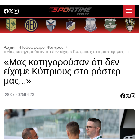
Αρχική
Ποδόσφαιρο
Κύπρος
«Μας κατηγορούσαν ότι δεν είχαμε Κύπριους στο ρόστερ μας...»
«Μας κατηγορούσαν ότι δεν
είχαμε Κύπριους στο ρόστερ
μας...»
28.07.2025
14:23