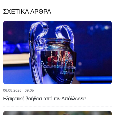
ΣΧΕΤΙΚΆ ΆΡΘΡΑ
06.08.2026 | 09:05
Εξαιρετική βοήθεια από τον Απόλλωνα!