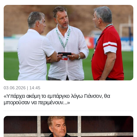
03.06.2026 | 14:45
«Υπάρχει ακόμη το εμπάργκο λόγω Γιάνσον, θα
μπορούσαν να περιμένουν...»