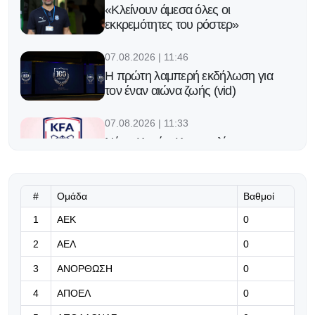
«Κλείνουν άμεσα όλες οι
εκκρεμότητες του ρόστερ»
07.08.2026 | 11:46
Η πρώτη λαμπερή εκδήλωση για
τον έναν αιώνα ζωής (vid)
07.08.2026 | 11:33
Νότια Κορέα: Καταγγελίες για
προσφορά σεξουαλικών υπηρεσιών
σε ξένους διαιτητές! (vid)
#
Ομάδα
Βαθμοί
07.08.2026 | 11:20
1
ΑΕΚ
Θέλει να ρίξει «βόμβα» με Μαρτινέλι
0
2
ΑΕΛ
0
07.08.2026 | 11:07
3
ΑΝΟΡΘΩΣΗ
0
Έφτασε και «πέφτουν» οι
4
ΑΠΟΕΛ
0
υπογραφές