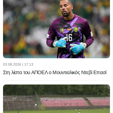
03.08.2026 | 17:13
Στη λίστα του ΑΠΟΕΛ ο Μουντιαλικός Ντεβί Επασί