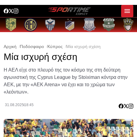
Αρχική
Ποδόσφαιρο
Κύπρος
Μία ισχυρή σχέση
Μία ισχυρή σχέση
Η ΑΕΛ είχε στο πλευρό της τον κόσμο της στη δεύτερη
αγωνιστική της Cyprus League by Stoiximan κόντρα στην
ΑΕΚ, με την «AEK Arena» να έχει και το χρώμα των
«λεόντων».
31.08.2025
18:45