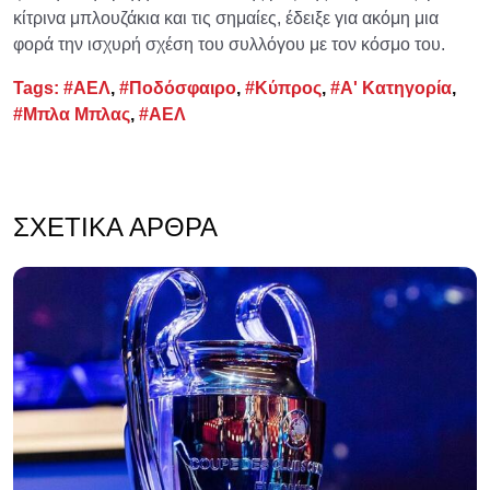
κίτρινα μπλουζάκια και τις σημαίες, έδειξε για ακόμη μια
φορά την ισχυρή σχέση του συλλόγου με τον κόσμο του.
Tags:
#ΑΕΛ
,
#Ποδόσφαιρο
,
#Κύπρος
,
#Α' Κατηγορία
,
#Μπλα Μπλας
,
#ΑΕΛ
ΣΧΕΤΙΚΆ ΆΡΘΡΑ