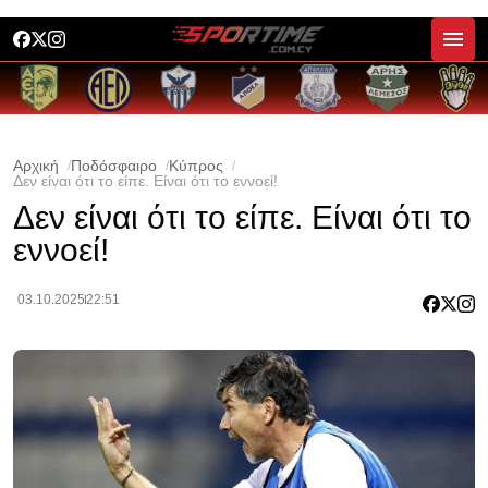
Αρχική
Ποδόσφαιρο
Κύπρος
Δεν είναι ότι το είπε. Είναι ότι το εννοεί!
Δεν είναι ότι το είπε. Είναι ότι το
εννοεί!
03.10.2025
22:51