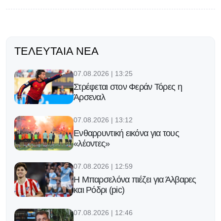
ΤΕΛΕΥΤΑΊΑ ΝΈΑ
07.08.2026 | 13:25
Στρέφεται στον Φεράν Τόρες η
Άρσεναλ
07.08.2026 | 13:12
Ενθαρρυντική εικόνα για τους
«λέοντες»
07.08.2026 | 12:59
Η Μπαρσελόνα πιέζει για Άλβαρες
και Ρόδρι (pic)
07.08.2026 | 12:46