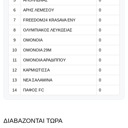
5
ΑΠΟΛΛΩΝΑΣ
0
07.08.2026 | 11:59
«Κλείνουν άμεσα όλες οι
6
ΑΡΗΣ ΛΕΜΕΣΟΥ
0
εκκρεμότητες του ρόστερ»
7
FREEDOM24 KRASAVA ΕΝΥ
0
07.08.2026 | 11:46
8
ΟΛΥΜΠΙΑΚΟΣ ΛΕΥΚΩΣΙΑΣ
0
Η πρώτη λαμπερή εκδήλωση για
9
ΟΜΟΝΟΙΑ
0
τον έναν αιώνα ζωής (vid)
10
ΟΜΟΝΟΙΑ 29Μ
0
11
ΟΜΟΝΟΙΑ ΑΡΑΔΙΠΠΟΥ
0
12
ΚΑΡΜΙΩΤΙΣΣΑ
0
13
ΝΕΑ ΣΑΛΑΜΙΝΑ
0
14
ΠΑΦΟΣ FC
0
ΔΙΑΒΆΖΟΝΤΑΙ ΤΏΡΑ