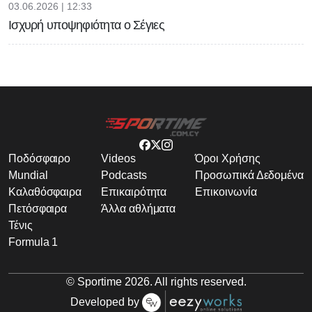
03.06.2026 | 12:33
Ισχυρή υποψηφιότητα ο Σέγιες
Ποδόσφαιρο
Videos
Όροι Χρήσης
Mundial
Podcasts
Προσωπικά Δεδομένα
Καλαθόσφαιρα
Επικαιρότητα
Επικοινωνία
Πετόσφαιρα
Άλλα αθλήματα
Τένις
Formula 1
© Sportime
2026
. All rights reserved.
Developed by