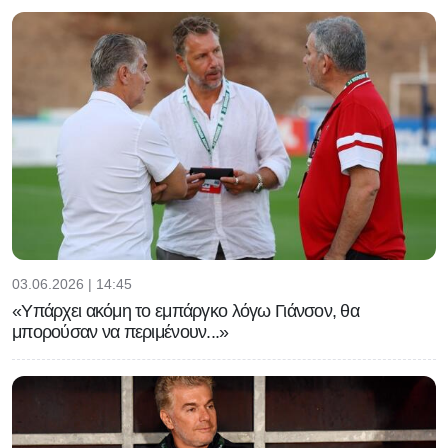
03.06.2026 | 14:45
«Υπάρχει ακόμη το εμπάργκο λόγω Γιάνσον, θα
μπορούσαν να περιμένουν...»