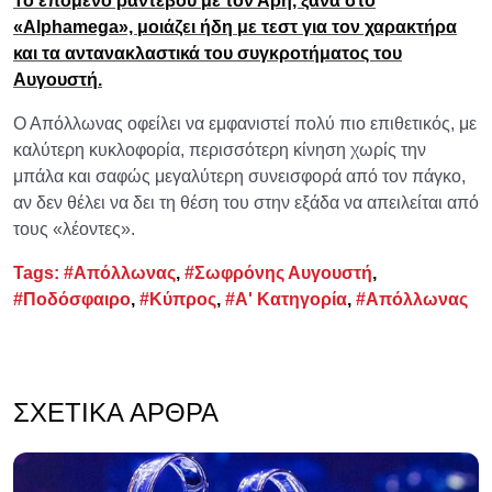
Το επόμενο ραντεβού με τον Άρη, ξανά στο
«Alphamega», μοιάζει ήδη με τεστ για τον χαρακτήρα
και τα αντανακλαστικά του συγκροτήματος του
Αυγουστή.
Ο Απόλλωνας οφείλει να εμφανιστεί πολύ πιο επιθετικός, με
καλύτερη κυκλοφορία, περισσότερη κίνηση χωρίς την
μπάλα και σαφώς μεγαλύτερη συνεισφορά από τον πάγκο,
αν δεν θέλει να δει τη θέση του στην εξάδα να απειλείται από
τους «λέοντες».
Tags:
#Απόλλωνας
,
#Σωφρόνης Αυγουστή
,
#Ποδόσφαιρο
,
#Κύπρος
,
#Α' Κατηγορία
,
#Απόλλωνας
ΣΧΕΤΙΚΆ ΆΡΘΡΑ