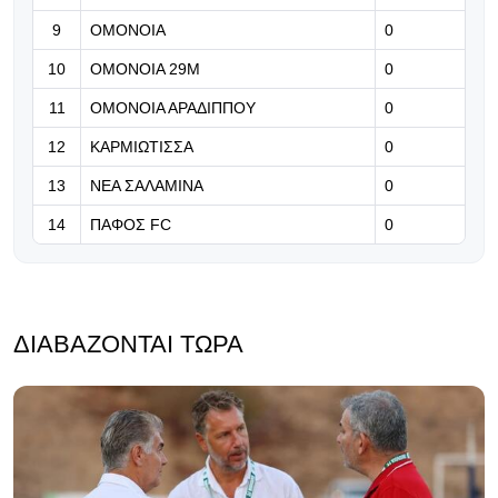
Ρόνι» (Βίντεο)
9
ΟΜΟΝΟΙΑ
0
07.08.2026 | 21:24
10
ΟΜΟΝΟΙΑ 29Μ
0
Βραβείο ΑΝΘΡΩΠΙΑΣ για τον Τάσο
11
ΟΜΟΝΟΙΑ ΑΡΑΔΙΠΠΟΥ
0
Χατζηγιοβάννη
12
ΚΑΡΜΙΩΤΙΣΣΑ
0
13
ΝΕΑ ΣΑΛΑΜΙΝΑ
0
14
ΠΑΦΟΣ FC
0
ΔΙΑΒΆΖΟΝΤΑΙ ΤΏΡΑ