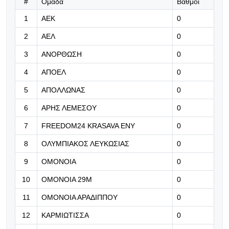
συμμετοχές στη Ligue 1
#
Ομάδα
Βαθμοί
1
ΑΕΚ
0
09.08.2026 | 13:03
2
ΑΕΛ
0
Η FIFA προειδοποιεί για
προσπάθεια υπονόμευσης του
3
ΑΝΟΡΘΩΣΗ
0
Ινφαντίνο
4
ΑΠΟΕΛ
0
09.08.2026 | 12:49
5
ΑΠΟΛΛΩΝΑΣ
0
Πρώην παίκτης του Παναθηναϊκού
πάει σε ομάδα 4ης κατηγορίας της
6
ΑΡΗΣ ΛΕΜΕΣΟΥ
0
Ιταλίας
7
FREEDOM24 KRASAVA ΕΝΥ
0
09.08.2026 | 12:36
8
ΟΛΥΜΠΙΑΚΟΣ ΛΕΥΚΩΣΙΑΣ
0
Αρκετά κοντά στους «πράσινους» ο
9
ΟΜΟΝΟΙΑ
0
Ντιβέρν
10
ΟΜΟΝΟΙΑ 29Μ
0
09.08.2026 | 12:23
11
ΟΜΟΝΟΙΑ ΑΡΑΔΙΠΠΟΥ
0
«Έχω χάσει και εγώ τον πατέρα μου
και ο πόνος είναι αβάσταχτος»
12
ΚΑΡΜΙΩΤΙΣΣΑ
0
(Βίντεο)