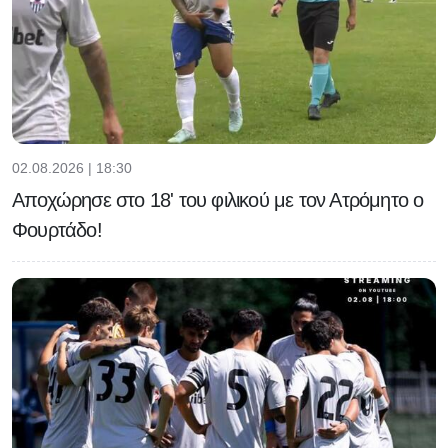
02.08.2026 | 18:30
Αποχώρησε στο 18' του φιλικού με τον Ατρόμητο ο
Φουρτάδο!