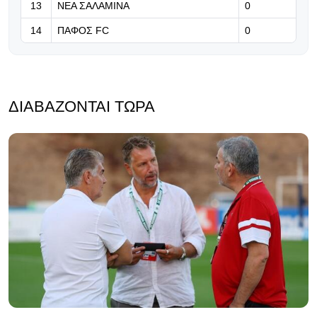
13
ΝΕΑ ΣΑΛΑΜΙΝΑ
0
14
ΠΑΦΟΣ FC
0
ΔΙΑΒΆΖΟΝΤΑΙ ΤΏΡΑ