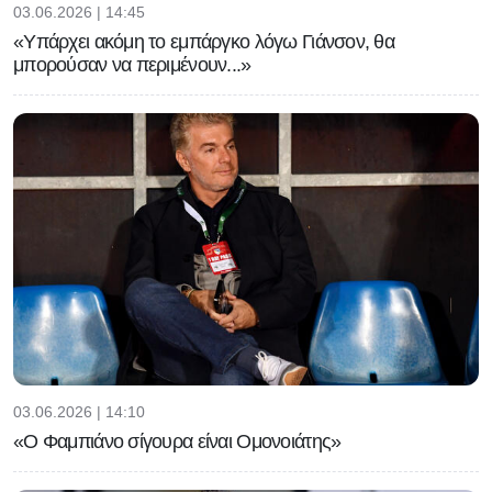
03.06.2026 | 14:45
«Υπάρχει ακόμη το εμπάργκο λόγω Γιάνσον, θα
μπορούσαν να περιμένουν...»
03.06.2026 | 14:10
«Ο Φαμπιάνο σίγουρα είναι Ομονοιάτης»